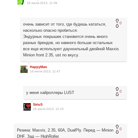
16 июля 2013, 11:39
0
очень зависит от того, где будешь кататься,
насколько опасно пробиться.
Эндурных покрышек становится очень много
разных брендов, но намного больше остальных
все еще используют даунхильный двойной Maxxis
Minion front 2.35, ust по вкусу.
HappyMan
16 июля 2013, 11:47
0
у меня хайроллеры LUST
SiriuS
16 июля 2013, 12:15
0
Резина: Maxxis, 2.35, 60A, DualPly. Перед — Minion
DHF, Зад — HighRoller.