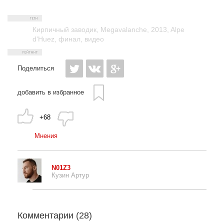
Кирпичный заводик
,
Megavalanche
,
2013
,
Alpe
d'Huez
,
финал
,
видео
Поделиться
добавить в избранное
+68
Мнения
N01Z3
Кузин Артур
Комментарии (
28
)