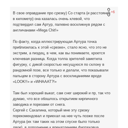
+6
В свое оправдание про срезку) Со старта (и расстояния
в километр) она казалась очень клевой, что
подтвердил сам Артур, палевно воскликнув рядом с
англичанами «Mega Chit!»
По факту, когда иллюстрирующая Артура точка
приблизилась к этой «срезке», стало ясно, что это не
экстрим, а пиздец, в чем, как вы понимаете, кроется
ключевая разница. Когда толпа зрителей заметила
фигурку, с дикой скоростью несущуюся по склону в
рандомной позе, все только и делали, что показывали
пальцем в сторону Артура с восклицаниями вроде
«LOOK!!» и «WHAAAT?!»
Там был хороший выкат, сам снег широкий и пр, так что
думаю, что все обошлось открытием кирпичного
заводика и порезами от снега.
Сергей с Сахалина, который мне эту срезку
порекомендовал и приехал на нее чуть позже после
Артура (их там таких на этом спуске было только
двое), в дополнение к впечатлениям физтеховца