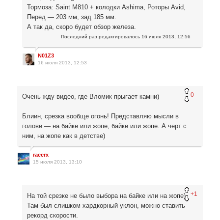
Тормоза: Saint M810 + колодки Ashima, Роторы Avid,
Перед — 203 мм, зад 185 мм.
А так да, скоро будет обзор железа.
Последний раз редактировалось
16 июля 2013, 12:56
N01Z3
16 июля 2013, 12:53
0
Очень жду видео, где Вломик прыгает камни)
Блиин, срезка вообще огонь! Представляю мысли в
голове — на байке или жопе, байке или жопе. А черт с
ним, на жопе как в детстве)
racerx
15 июля 2013, 13:10
+1
На той срезке не было выбора на байке или на жопе)
Там был слишком хардкорный уклон, можно ставить
рекорд скорости.