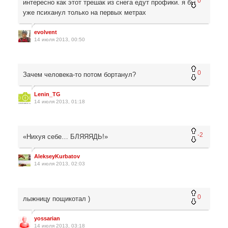
0
интересно как этот трешак из снега едут профики. я бы
уже психанул только на первых метрах
evolvent
14 июля 2013, 00:50
0
Зачем человека-то потом бортанул?
Lenin_TG
14 июля 2013, 01:18
-2
«Нихуя себе… БЛЯЯЯДЬ!»
AlekseyKurbatov
14 июля 2013, 02:03
0
лыжницу пощикотал )
yossarian
14 июля 2013, 03:18