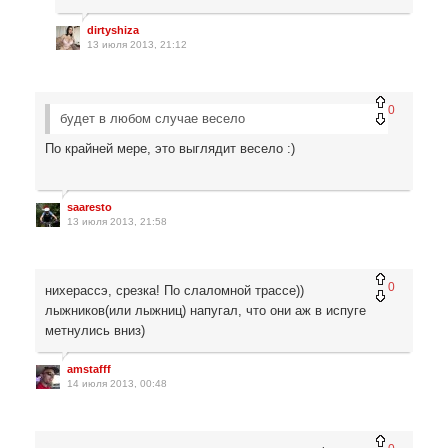
dirtyshiza
13 июля 2013, 21:12
0
будет в любом случае весело
По крайней мере, это выглядит весело :)
saaresto
13 июля 2013, 21:58
0
нихерассэ, срезка! По слаломной трассе))
лыжников(или лыжниц) напугал, что они аж в испуге
метнулись вниз)
amstafff
14 июля 2013, 00:48