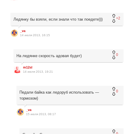
+2
Ледянку бы взяли, если знали что так поедете)))
_va
14 июля 2013, 16:15
0
На ледянке скорость адовая будет)
m12sl
14 июля 2013, 19:21
0
Педали байка как ледоруб использовать —
тормозом)
_va
15 июля 2013, 08:17
0