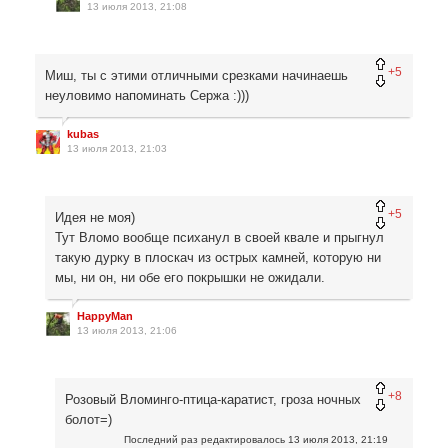
13 июля 2013, 21:08
+5
Миш, ты с этими отличными срезками начинаешь
неуловимо напоминать Сержа :)))
kubas
13 июля 2013, 21:03
+5
Идея не моя)
Тут Вломо вообще психанул в своей квале и прыгнул
такую дурку в плоскач из острых камней, которую ни
мы, ни он, ни обе его покрышки не ожидали.
HappyMan
13 июля 2013, 21:06
+8
Розовый Вломинго-птица-каратист, гроза ночных
болот=)
Последний раз редактировалось
13 июля 2013, 21:19