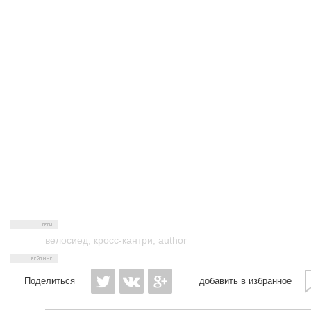
велосиед
,
кросс-кантри
,
author
Поделиться
добавить в избранное