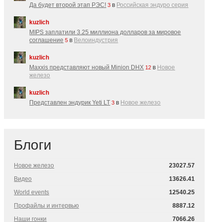
Да будет второй этап РЭС!
в
Российская эндуро серия
3
kuzlich
MIPS заплатили 3.25 миллиона долларов за мировое
соглашение
в
Велоиндустрия
5
kuzlich
Maxxis представляют новый Minion DHX
в
Новое
12
железо
kuzlich
Представлен эндурик Yeti LT
в
Новое железо
3
Блоги
Новое железо
23027.57
Видео
13626.41
World events
12540.25
Профайлы и интервью
8887.12
Наши гонки
7066.26