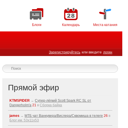
Блоги
Календарь
Места катания
Зарегистрируйтесь
или введите
логин
Прямой эфир
KTMSPIDER
→
Супер-лёгкий Scott Spark RC SL от
Dangerholm'a
21
в
Сборка байка
james
→
МТБ чат Ванкувера/Вислера/Сквомиша в телеге
26
в
Блог им. 53x11x53