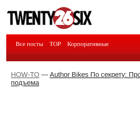
Все посты
TOP
Корпоративные
HOW-TO
—
Author Bikes По секрету: П
подъема