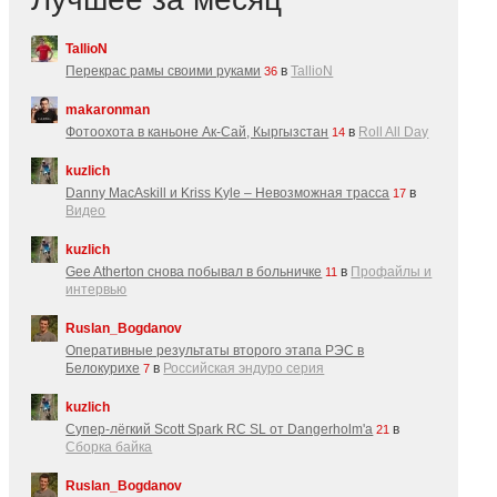
TallioN
Перекрас рамы своими руками
в
TallioN
36
makaronman
Фотоохота в каньоне Ак-Cай, Кыргызстан
в
Roll All Day
14
kuzlich
Danny MacAskill и Kriss Kyle – Невозможная трасса
в
17
Видео
kuzlich
Gee Atherton снова побывал в больничке
в
Профайлы и
11
интервью
Ruslan_Bogdanov
Оперативные результаты второго этапа РЭС в
Белокурихе
в
Российская эндуро серия
7
kuzlich
Супер-лёгкий Scott Spark RC SL от Dangerholm'a
в
21
Сборка байка
Ruslan_Bogdanov