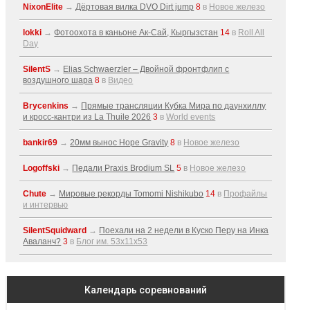
NixonElite
→
Дёртовая вилка DVO Dirt jump
8
в
Новое железо
lokki
→
Фотоохота в каньоне Ак-Cай, Кыргызстан
14
в
Roll All
Day
SilentS
→
Elias Schwaerzler – Двойной фронтфлип с
воздушного шара
8
в
Видео
Brycenkins
→
Прямые трансляции Кубка Мира по даунхиллу
и кросс-кантри из La Thuile 2026
3
в
World events
bankir69
→
20мм вынос Hope Gravity
8
в
Новое железо
Logoffski
→
Педали Praxis Brodium SL
5
в
Новое железо
Chute
→
Мировые рекорды Tomomi Nishikubo
14
в
Профайлы
и интервью
SilentSquidward
→
Поехали на 2 недели в Куско Перу на Инка
Аваланч?
3
в
Блог им. 53x11x53