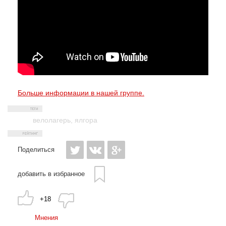
Больше информации в нашей группе.
велолагерь
,
ялгора
Поделиться
добавить в избранное
+18
Мнения