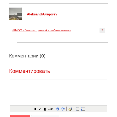
AleksandrGrigorev
КРМОО «Велоэкстрим»
vk.com/krmooveloex
?
Комментарии (
0
)
Комментировать