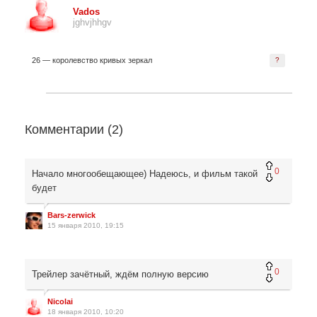
Vados
jghvjhhgv
26 — королевство кривых зеркал
?
Комментарии (
2
)
0
Начало многообещающее) Надеюсь, и фильм такой
будет
Bars-zerwick
15 января 2010, 19:15
0
Трейлер зачётный, ждём полную версию
Nicolai
18 января 2010, 10:20