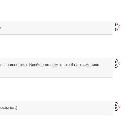
0
D
0
с все испортил. Вообще не помню что б на трамплине
0
рьёзны ;)