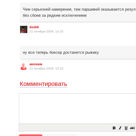
Чем серьезней намерения, тем паршивей оказывается резуль
без сбоев за редким исключением
doddi
21 октября 2009, 14:25
ну все теперь боксер достанется рыжику
аноним
21 октября 2009, 15:22
Комментировать