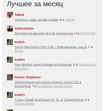
Лучшее за месяц
TallioN
Перекрас рамы своими руками
в
TallioN
36
makaronman
Фотоохота в каньоне Ак-Cай, Кыргызстан
в
Roll All Day
19
kuzlich
Danny MacAskill и Kriss Kyle – Невозможная трасса
в
17
Видео
kuzlich
Gee Atherton снова побывал в больничке
в
Профайлы и
11
интервью
Ruslan_Bogdanov
Оперативные результаты второго этапа РЭС в
Белокурихе
в
Российская эндуро серия
7
kuzlich
Супер-лёгкий Scott Spark RC SL от Dangerholm'a
в
24
Сборка байка