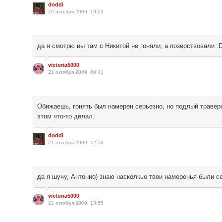
doddi
20 октября 2009, 19:09
да я смотрю вы там с Никитой не гоняли, а позерствовали :
victoria5000
21 октября 2009, 09:42
Обижаешь, гонять был намерен серьезно, но подлый травер
этом что-то делал.
doddi
21 октября 2009, 12:58
да я шучу, Антонио) знаю насколкьо твои намеренья были се
victoria5000
21 октября 2009, 13:55