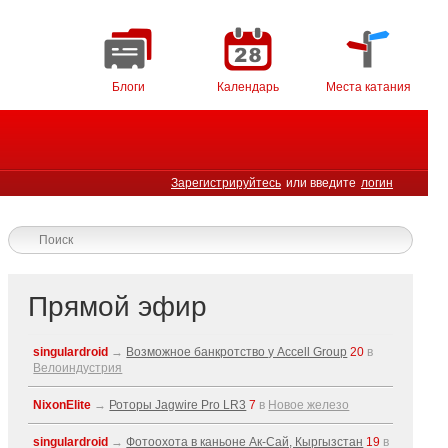
Блоги
Календарь
Места катания
Зарегистрируйтесь
или введите
логин
Прямой эфир
singulardroid
→
Возможное банкротство у Accell Group
20
в
Велоиндустрия
NixonElite
→
Роторы Jagwire Pro LR3
7
в
Новое железо
singulardroid
→
Фотоохота в каньоне Ак-Cай, Кыргызстан
19
в