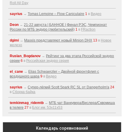
Roll All Day
sayrius
→
Tomas Lemoine – Flow Caniculaire
1
в
Видео
Deon
→
21-22 августа | БАННОЕ | Финал РЭС, Чемпионат
России по МТБ эндуро (любительский)
1
в
FRaction
dgimi
→
Maxxis представляют новый Minion DHX
13
в
Новое
железо
Ruslan_Bogdanov
→
Рейтинг за два этапа Российской эндуро
серии
6
в
Российская эндуро серия
el_cane
→
Elias Schwaerzler – Двойной фронтфлип с
воздушного шара
9
в
Видео
sayrius
→
Супер-лёгкий Scott Spark RC SL от Dangerholm'a
24
в
Сборка байка
temkinmag_ridemtb
→
МТБ чат Ванкувера/Вислера/Сквомиша
в телеге
27
в
Блог им. 53x11x53