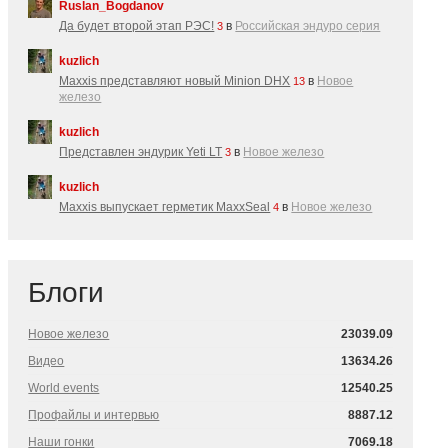
Ruslan_Bogdanov
Да будет второй этап РЭС!
в
Российская эндуро серия
3
kuzlich
Maxxis представляют новый Minion DHX
в
Новое
13
железо
kuzlich
Представлен эндурик Yeti LT
в
Новое железо
3
kuzlich
Maxxis выпускает герметик MaxxSeal
в
Новое железо
4
Блоги
Новое железо
23039.09
Видео
13634.26
World events
12540.25
Профайлы и интервью
8887.12
Наши гонки
7069.18