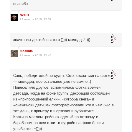
спасибо.
NeGO
22 января 2010, 15:32
0
значет вы достойны этого ))))) молодцы! )))
maskula
22 января 2010, 15:48
0
Сань, победителей не судят. Смог оказаться на фотке
— молодец, все остальное уже не важно ;)
Повеселило другое, вспомнилась фотка времен
детсада, когда на фоне группы декораций состоящей
из «припорошенной ёлки», «сугроба снега» и
«снежинок» детишек фотографировали кто в чем был в
тот день, к примеру в шортиках и рубашечке.
Картина маслом: ребенок одетый по-летнему с
барабаном на шее стоит в сугробе на фоне ёлки и
улыбается =)))))