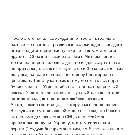
После этого начались хождения от гостей к гостям в
разные веловагоны, различные велосипедно- поездные
игры, среди которых был турнир по шашкам и многое
другое.... Обратно в свой вагон мы с Митяем попали
только во второй половине дня, но и здесь скучать нам
не пришлось, так как в его купе ехали 3 очаровательные
девушки, направляющиеся в сторону Евпатории на
фестиваль Танго, у которых к тому же оказалась пара
бутылок вина.... Утро, прибытие на железнодорожный
вокзал. У вагона нас встречает пузатый таксист татарин
пожилого вида, которого нам любезно заказал
Авзал, хозяин гостиницы, в которую мы направлялись.
Выслушав полуторачасовой монолог о том, что Россия -
это тюрьма для всех стран СНГ, что российское
правительство душит Украину, что там сидят одни
дураки (* Будучи беспристрастным, им было сказано что
и в украинской раде тоже сидят одни жадные