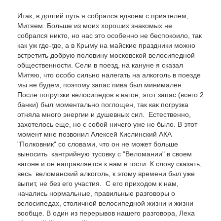
Итак, в долгий путь я собрался вдвоем с приятелем,
Митяем. Больше из моих хороших знакомых не
собрался никто, но нас это особенно не беспокоило, так
как уж где-где, а в Крыму на майские праздники можно
встретить добрую половину московской велосипедной
общественности. Сели в поезд, на кануне я сказал
Митяю, что особо сильно налегать на алкоголь в поезде
мы не будем, поэтому запас пива был минимален.
После погругзки велосипедов в вагон, этот запас (всего 2
банки) был моментально поглощен, так как погрузка
отняла много энергии и душевных сил. Естественно,
захотелось еще, но с собой ничего уже не было. В этот
момент мне позвонил Алексей Кислинский АКА
"Полковник" со словами, что он не может больше
выносить кантрийную тусовку с "Веломании" в своем
вагоне и он направляется к нам в гости. К слову сказать,
весь веломанский алкоголь, к этому времени был уже
выпит, не без его участия. С его приходом к нам,
начались нормальные, правильные разговоры о
велосипедах, столичной велосипедной жизни и жизни
вообще. В один из перерывов нашего разговора, Леха