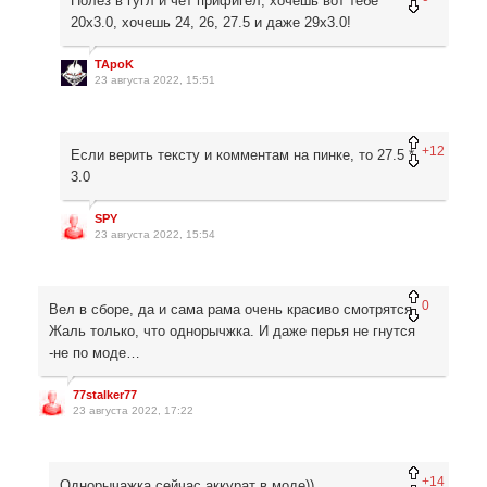
Полез в гугл и чет прифигел, хочешь вот тебе
20х3.0, хочешь 24, 26, 27.5 и даже 29х3.0!
TApoK
23 августа 2022, 15:51
+12
Если верить тексту и комментам на пинке, то 27.5 *
3.0
SPY
23 августа 2022, 15:54
0
Вел в сборе, да и сама рама очень красиво смотрятся.
Жаль только, что однорычжка. И даже перья не гнутся
-не по моде…
77stalker77
23 августа 2022, 17:22
+14
Однорычажка сейчас аккурат в моде))