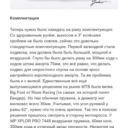
Комплектация
Теперь нужно было накидать на раму комплектующих.
Со здоровенным рулём, выносом и 3" колёсами
проблем не было совсем, сейчас это довольно
стандартные комплектующие. Первой загвоздкой стала
подвеска, она должна была быть большой, мощной и
воздушной. Глупо бы было делать раму на 300мм хода с
ходом штока аморта 75мм, это всё равно, что делать
подвес для скоростного спуска на основе кросс
кантрийного короткоходного аморта. Та же проблема
была и с вилкой. Единственным всё ещё
выпускающимся решением на рынке MTB была вилка
Big Foot от Risse Racing (та самая, на которой гонял
Бендер). Но там обычная пружина, а диаметр ног
мелковат, всего 36мм. Учитывая, что угол рулевой у
рамы 62°, нужно что-то очень крепкое. Так что в поисках
решения пришлось смотреть в сторону мотокросса. У
WP XPLOR PRO 7448 воздушная пружина, 40мм ноги,
300мм хода и отличный запас прочности. Несмотря на