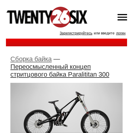
Зарегистрируйтесь
или введите
логин
Сборка байка
—
Переосмысленный концеп
стритцового байка Paralititan 300