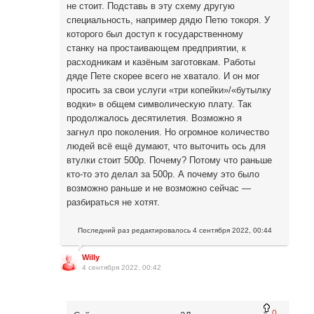
не стоит. Подставь в эту схему другую
специальность, например дядю Петю токоря. У
которого был доступ к государственному
станку на простаивающем предприятии, к
расходникам и казёным заготовкам. Работы
дяде Пете скорее всего не хватало. И он мог
просить за свои услуги «три копейки»/«бутылку
водки» в общем символическую плату. Так
продолжалось десятилетия. Возможно я
загнул про поколения. Но огромное количество
людей всё ещё думают, что выточить ось для
втулки стоит 500р. Почему? Потому что раньше
кто-то это делал за 500р. А почему это было
возможно раньше и не возможно сейчас —
разбираться не хотят.
Последний раз редактировалось
4 сентября 2022, 00:44
Willy
4 сентября 2022, 00:42
0