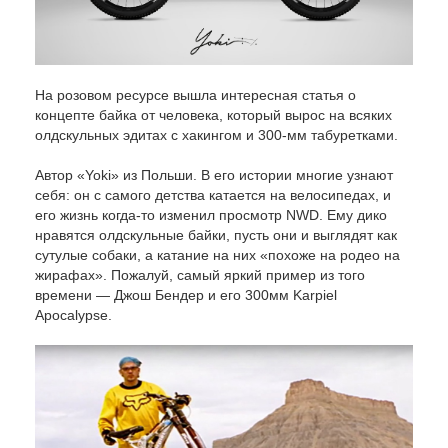
На розовом ресурсе вышла интересная статья о
концепте байка от человека, который вырос на всяких
олдскульных эдитах с хакингом и 300-мм табуретками.
Автор «Yoki» из Польши. В его истории многие узнают
себя: он с самого детства катается на велосипедах, и
его жизнь когда-то изменил просмотр NWD. Ему дико
нравятся олдскульные байки, пусть они и выглядят как
сутулые собаки, а катание на них «похоже на родео на
жирафах». Пожалуй, самый яркий пример из того
времени — Джош Бендер и его 300мм Karpiel
Apocalypse.