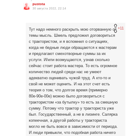
pustota
30 августа 2022, 22:14
+11
Тут надо немного раскрыть мою оторванную от
темы мысль. Шмель предложил договориться
с трактористом, и я вспомнил о ситуациях,
когда не бедные люди обращаются к мастерам
и предлагают смехотворные суммы за их
услуги. И/или возмущаются, узнав сколько
сейчас стоит работа мастера. То есть огромное
количество людей среди нас не умеют
адекватно оценивать чужой труд. А кто-то и
свой не может оценить. И на этот счет есть
теория о том, что долгое время (примерно
80е-90е-00е) можно было договориться с
трактористом «за бутылку» то есть за смешную
сумму. Потому что трактор у тракториста уже
был. Государственный, а не в лизинге. Салярка
копеечная, а другой работы у тракториста
могло не быть вовсе в зависимости от периода.
И люди привыкли, что подобная работа ничего