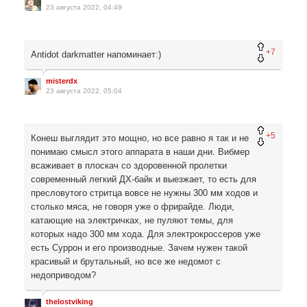
23 августа 2022, 04:49
+7
Antidot darkmatter напоминает:)
misterdx
23 августа 2022, 05:04
+5
Конеш выглядит это мощно, но все равно я так и не
понимаю смысл этого аппарата в наши дни. Вибмер
всаживает в плоскач со здоровенной пролетки
современный легкий ДХ-байк и выезжает, то есть для
пресловутого стритца вовсе не нужны 300 мм ходов и
столько мяса, не говоря уже о фрирайде. Люди,
катающие на электричках, не пуляют темы, для
которых надо 300 мм хода. Для электрокроссеров уже
есть Суррон и его производные. Зачем нужен такой
красивый и брутальный, но все же недомот с
недоприводом?
thelostviking