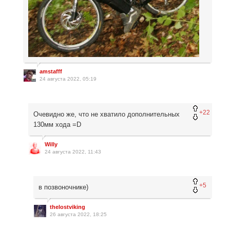
amstafff
24 августа 2022, 05:19
+22
Очевидно же, что не хватило дополнительных
130мм хода =D
Willy
24 августа 2022, 11:43
+5
в позвоночнике)
thelostviking
26 августа 2022, 18:25