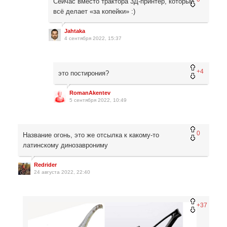
Сейчас вместо трактора 3Д-принтер, который
всё делает «за копейки» :)
Jahtaka
4 сентября 2022, 15:37
+4
это постирония?
RomanAkentev
5 сентября 2022, 10:49
0
Название огонь, это же отсылка к какому-то
латинскому динозаврониму
Redrider
24 августа 2022, 22:40
+37