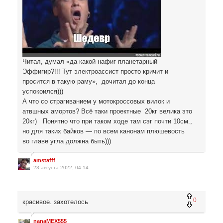
Читал, думал «да какой нафиг планетарный
Эффигир?!!! Тут электроассист просто кричит и
просится в такую раму», дочитал до конца
успокоился)))
А что со страгиванием у мотокроссовых вилок и
атвшных амортов? Всё таки проектные 20кг велика это
20кг) Понятно что при таком ходе там сэг почти 10см.,
но для таких байков — по всем канонам плюшевость
во главе угла должна быть)))
amstafff
23 августа 2022, 04:14
0
красивое. захотелось
nanaMEX555