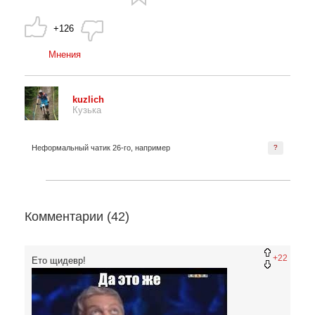
+126
Мнения
kuzlich
Кузька
Неформальный чатик 26-го, например
?
Комментарии (
42
)
+22
Ето щидевр!