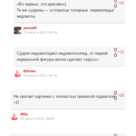
+16
«Во первых, это красиво»)
Те же сурроны — угловатые топорные перемопеды/
недомоты.
amstafff
23 августа 2022, 05:59
+15
Суррон недомотоцикл-недовелосипед, от первой
нормальной фигуры вилка сделает «хрусь».
Behram
24 августа 2022, 05:31
+28
Не хватает картинки с полностью прожатой подвеской
=D
Willy
23 августа 2022, 06:06