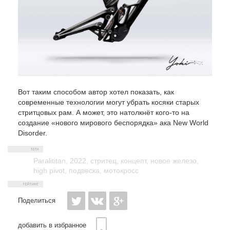
Вот таким способом автор хотел показать, как
современные технологии могут убрать косяки старых
стритцовых рам. А может, это натолкнёт кого-то на
создание «нового мирового беспорядка» ака New World
Disorder.
Paralititan
,
2022
,
стритец
,
концепт
,
новое железо
,
high pivot
,
подвеска
,
мотокросс
Поделиться
добавить в избранное