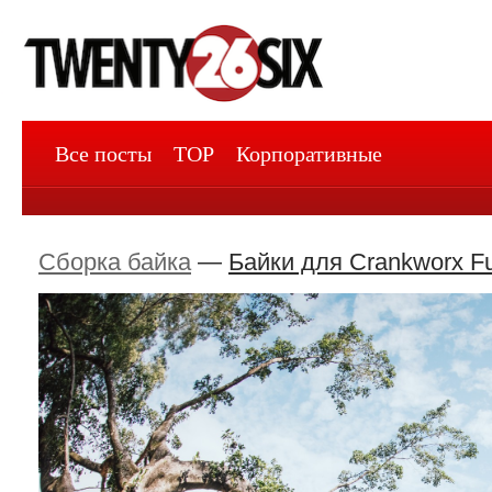
Все посты
TOP
Корпоративные
Сборка байка
—
Байки для Crankworx Ful