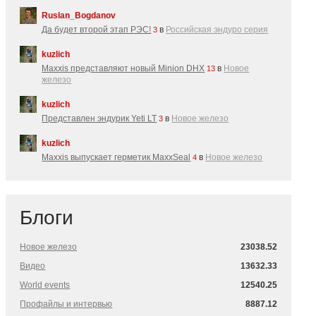
Ruslan_Bogdanov
Да будет второй этап РЭС!
в
Российская эндуро серия
3
kuzlich
Maxxis представляют новый Minion DHX
в
Новое
13
железо
kuzlich
Представлен эндурик Yeti LT
в
Новое железо
3
kuzlich
Maxxis выпускает герметик MaxxSeal
в
Новое железо
4
Блоги
Новое железо
23038.52
Видео
13632.33
World events
12540.25
Профайлы и интервью
8887.12