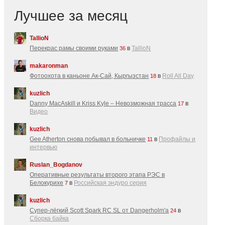
Лучшее за месяц
TallioN
Перекрас рамы своими руками
в
TallioN
36
makaronman
Фотоохота в каньоне Ак-Cай, Кыргызстан
в
Roll All Day
18
kuzlich
Danny MacAskill и Kriss Kyle – Невозможная трасса
в
17
Видео
kuzlich
Gee Atherton снова побывал в больничке
в
Профайлы и
11
интервью
Ruslan_Bogdanov
Оперативные результаты второго этапа РЭС в
Белокурихе
в
Российская эндуро серия
7
kuzlich
Супер-лёгкий Scott Spark RC SL от Dangerholm'a
в
24
Сборка байка