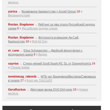
железо
yurtsa
→
Возможное банкротство у Accell Group
16
в
Велоиндустрия
Ruslan_Bogdanov
→
Рейтинг за два этапа Российской эндуро
серии
6
в
Российская эндуро серия
Ruslan_Bogdanov
→
Фотоохота в каньоне Ак-Cай,
Кыргызстан
18
в
Roll All Day
el_cane
→
Elias Schwaerzler – Двойной фронтфлип с
воздушного шара
9
в
Видео
sayrius
→
Супер-лёгкий Scott Spark RC SL от Dangerholm'a
24
в
Сборка байка
temkinmag_ridemtb
→
МТБ чат Ванкувера/Вислера/Сквомиша
в телеге
27
в
Блог им. 53x11x53
GeraRuckus
→
Дёртовая вилка DVO Dirt jump
10
в
Новое
железо