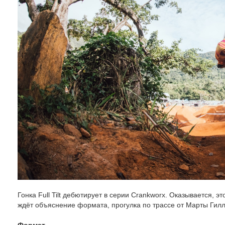
Гонка Full Tilt дебютирует в серии Crankworx. Оказывается, эт
ждёт объяснение формата, прогулка по трассе от Марты Гилл 