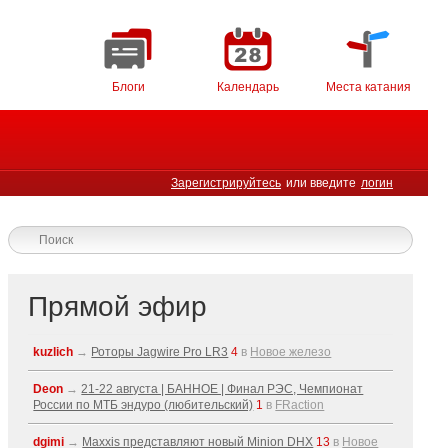
Блоги
Календарь
Места катания
Зарегистрируйтесь
или введите
логин
Прямой эфир
kuzlich
→
Роторы Jagwire Pro LR3
4
в
Новое железо
Deon
→
21-22 августа | БАННОЕ | Финал РЭС, Чемпионат
России по МТБ эндуро (любительский)
1
в
FRaction
dgimi
→
Maxxis представляют новый Minion DHX
13
в
Новое