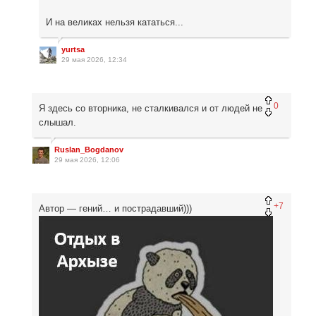
И на великах нельзя кататься...
yurtsa
29 мая 2026, 12:34
0
Я здесь со вторника, не сталкивался и от людей не
слышал.
Ruslan_Bogdanov
29 мая 2026, 12:06
+7
Автор — гений… и пострадавший)))