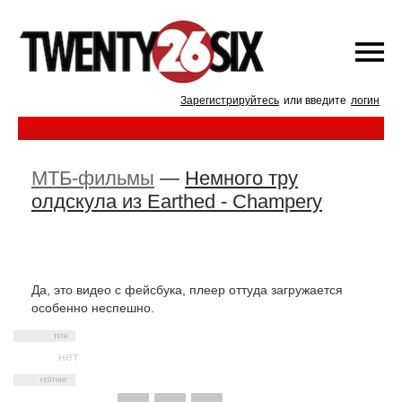
Зарегистрируйтесь
или введите
логин
МТБ-фильмы
—
Немного тру
олдскула из Earthed - Champery
Да, это видео с фейсбука, плеер оттуда загружается
особенно неспешно.
нет