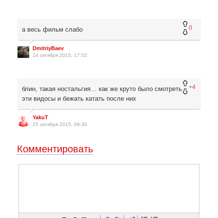
0
а весь фильм слабо
DmitriyBaev
24 октября 2015, 17:52
+4
блин, такая ностальгия… как же круто было смотреть
эти видосы и бежать катать после них
YakuT
25 октября 2015, 09:30
Комментировать