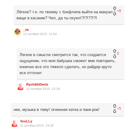
+8
Лёгкое? т.е. по твоему с бэкфлипа выйти на мануал
ваще в касание? Чел, да ты охуел!?!?!??!?!
_va
12 октября 2015, 12:02
0
Легкое в смысле смотрится так, что создается
ощущение, что моя бабушка сможет вме повторить,
конечно все это тяжело сделать, но райдер круто
все отточил
RyzhikhDenis
12 октября 2015, 12:18
+5
нее, музыка в тему! огненная катка и панк-рок!
ScuLLy
11 октября 2015, 23:28