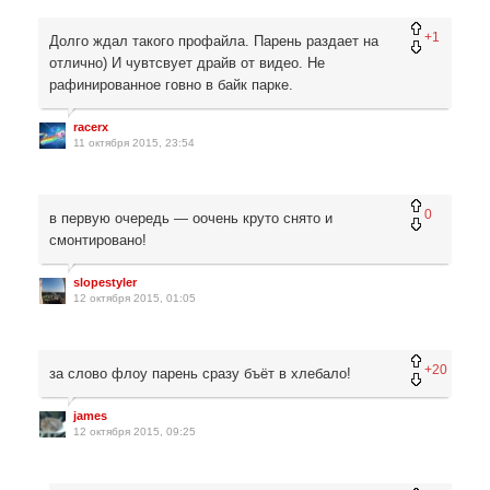
+1
Долго ждал такого профайла. Парень раздает на
отлично) И чувтсвует драйв от видео. Не
рафинированное говно в байк парке.
racerx
11 октября 2015, 23:54
0
в первую очередь — оочень круто снято и
смонтировано!
slopestyler
12 октября 2015, 01:05
+20
за слово флоу парень сразу бъёт в хлебало!
james
12 октября 2015, 09:25