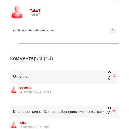
YakuT
YakuT
no dig no ride, ride free or die
?
Комментарии (
14
)
+1
Огненно!
pustota
11 октября 2015, 17:56
+9
Классное видео. Словно с борщевиками прокатился )
Willy
11 октября 2015, 18:52