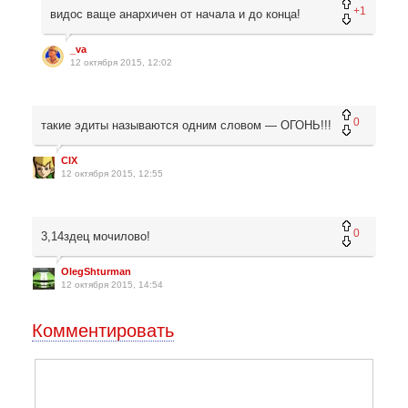
+1
видос ваще анархичен от начала и до конца!
_va
12 октября 2015, 12:02
0
такие эдиты называются одним словом — ОГОНЬ!!!
CIX
12 октября 2015, 12:55
0
3,14здец мочилово!
OlegShturman
12 октября 2015, 14:54
Комментировать