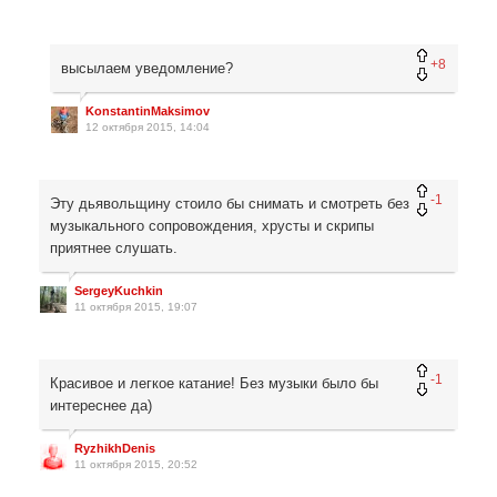
+8
высылаем уведомление?
KonstantinMaksimov
12 октября 2015, 14:04
-1
Эту дьявольщину стоило бы снимать и смотреть без
музыкального сопровождения, хрусты и скрипы
приятнее слушать.
SergeyKuchkin
11 октября 2015, 19:07
-1
Красивое и легкое катание! Без музыки было бы
интереснее да)
RyzhikhDenis
11 октября 2015, 20:52