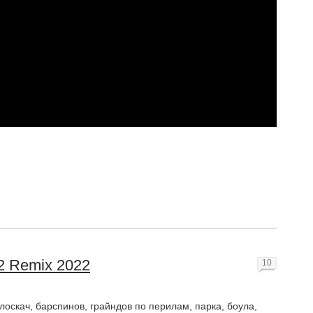
 Remix 2022
10
лоскач, барспинов, грайндов по перилам, парка, боула,