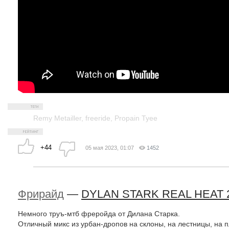
Remy Metailler
,
freeride
,
Propain Tyee
+44
05 мая 2023, 01:07
1452
Фрирайд
—
DYLAN STARK REAL HEAT 2
Немного труъ-мтб фреройда от Дилана Старка.
Отличный микс из урбан-дропов на склоны, на лестницы, на п