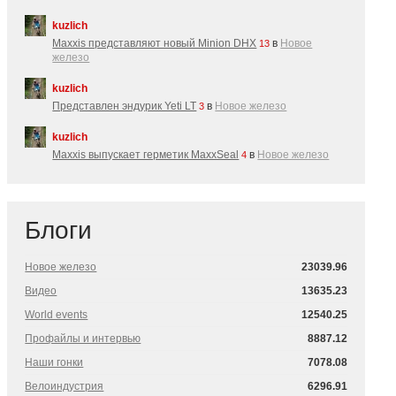
kuzlich
Maxxis представляют новый Minion DHX
в
Новое
13
железо
kuzlich
Представлен эндурик Yeti LT
в
Новое железо
3
kuzlich
Maxxis выпускает герметик MaxxSeal
в
Новое железо
4
Блоги
Новое железо
23039.96
Видео
13635.23
World events
12540.25
Профайлы и интервью
8887.12
Наши гонки
7078.08
Велоиндустрия
6296.91