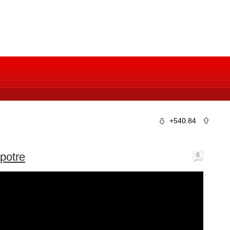
+540.84
potre
6