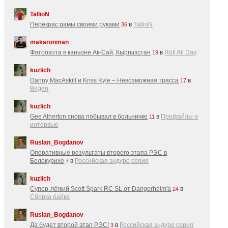
TallioN
Перекрас рамы своими руками
в
TallioN
36
makaronman
Фотоохота в каньоне Ак-Cай, Кыргызстан
в
Roll All Day
19
kuzlich
Danny MacAskill и Kriss Kyle – Невозможная трасса
в
17
Видео
kuzlich
Gee Atherton снова побывал в больничке
в
Профайлы и
11
интервью
Ruslan_Bogdanov
Оперативные результаты второго этапа РЭС в
Белокурихе
в
Российская эндуро серия
7
kuzlich
Супер-лёгкий Scott Spark RC SL от Dangerholm'a
в
24
Сборка байка
Ruslan_Bogdanov
Да будет второй этап РЭС!
в
Российская эндуро серия
3