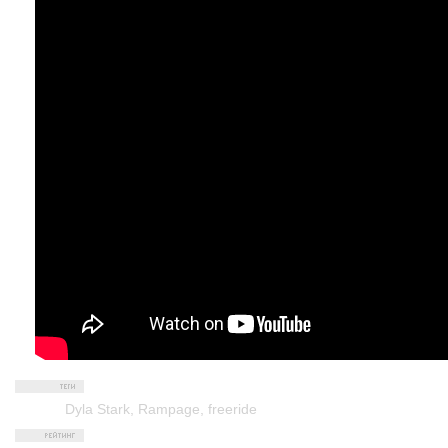
Dyla Stark
,
Rampage
,
freeride