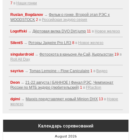
7
в
Наши гонки
Ruslan_Bogdanov
→
Фильм о гонке. Второй этап РЭС x
WOODSTOCK
2
в
Российская эндуро серия
Logoffski
→
Дёртовая вилка DVO Dirt jump
11
в
Новое железо
SilentS
→
Роторы Jagwire Pro LR3
8
в
Новое железо
singulardroid
→
Фотоохота в каньоне Ак-Cай, Кыргызстан
19
в
Roll All Day
sayrius
→
Tomas Lemoine – Flow Caniculaire
1
в
Видео
Deon
→
21-22 августа | БАННОЕ | Финал РЭС, Чемпионат
России по МТБ эндуро (любительский)
1
в
FRaction
dgimi
→
Maxxis представляют новый Minion DHX
13
в
Новое
железо