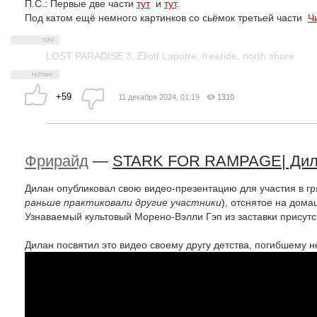
П.С.: Первые две части
тут
и
тут
.
Под катом ещё немного картинков со сьёмок третьей части
Ч
LOST PARADISE 3
,
Eliott Lapotre
,
freeride
,
north shore
+59
11 декабря 2024, 01:19
1310
Фрирайд
—
STARK FOR RAMPAGE| Дила
Дилан опубликовал свою видео-презентацию для участия в г
раньше практиковали другие участники
), отснятое на дом
Узнаваемый культовый Морено-Вэлли Гэп из заставки присутс
Дилан посвятил это видео своему другу детства, погибшему н