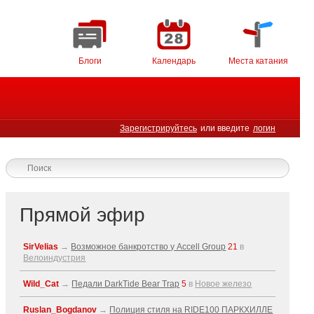
Блоги
Календарь
Места катания
Зарегистрируйтесь
или введите
логин
Прямой эфир
SirVelias
→
Возможное банкротство у Accell Group
21
в
Велоиндустрия
Wild_Cat
→
Педали DarkTide Bear Trap
5
в
Новое железо
Ruslan_Bogdanov
→
Полиция стиля на RIDE100 ПАРКХИЛЛЕ