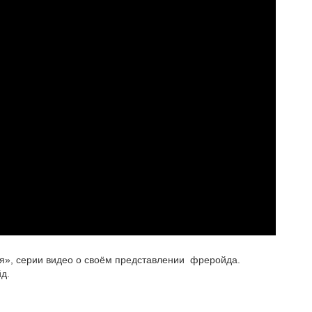
рая», серии видео о своём представлении фреройда.
д.