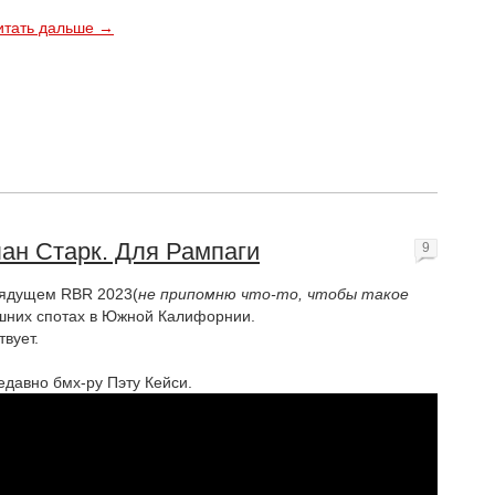
итать дальше →
н Старк. Для Рампаги
9
рядущем RBR 2023(
не припомню что-то, чтобы такое
ашних спотах в Южной Калифорнии.
твует.
едавно бмх-ру Пэту Кейси.