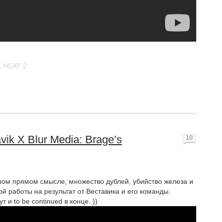
 HEAT 2
vik X Blur Media: Brage’s
10
амом прямом смысле, множество дублей, убийство железа и
ой работы на результат от Веставика и его команды.
 и to be continued в конце. ))