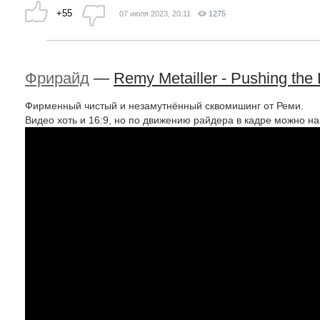
+55
07 июля 2023, 20:11
1275
Фрирайд
—
Remy Metailler - Pushing the 
Фирменный чистый и незамутнённый сквомишинг от Реми.
Видео хоть и 16:9, но по движению райдера в кадре можно н