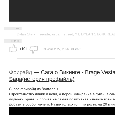
Dylan Stark
,
freeride
,
urban
,
street
,
YT
,
DYLAN STARK REAL
+101
09 июня 2022, 11:56
2372
Фрирайд
—
Сага о Викинге - Brage Vesta
Saga(история профайла)
Снова фрирайд из Валгаллы.
Строительство линий в ночи, а порой ковыряние в грязи в с
лодыжки Браге, и прочая не самая позитивная изнанка всей т
Добавить особо нечего. Разве только то, что ролик на 20 минут