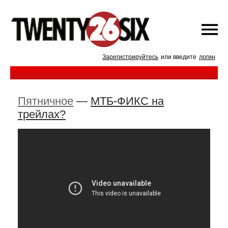
Зарегистрируйтесь
или введите
логин
Пятничное
—
МТБ-ФИКС на
трейлах?