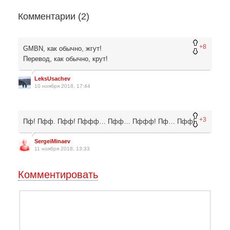
Комментарии (
2
)
+8
GMBN, как обычно, жгут!
Перевод, как обычно, крут!
LeksUsachev
10 ноября 2018, 17:44
+3
Пф! Пфф. Пфф! Пффф… Пфф… Пффф! Пф… Пфф!
SergeiMinaev
11 ноября 2018, 13:33
Комментировать