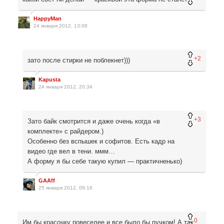
HappyMan
24 января 2012, 13:08
+2
зато после стирки не поблекнет)))
Kapusta
24 января 2012, 20:34
+3
Зато байк смотрится и даже очень когда «в
комплекте» с райдером.)
Особенно без вспышек и софитов. Есть кадр на
видео где вел в тени. ммм…
А форму я бы себе такую купил — практичненько)
GAAff
25 января 2012, 09:16
0
Им бы красочку повеселее и все было бы пучком! А так