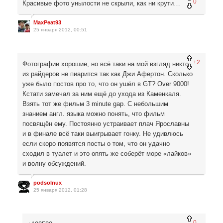
0
Красивые фото унылости не скрыли, как ни крути…
MaxPeat93
25 января 2012, 00:51
+2
Фотографии хорошие, но всё таки на мой взгляд никто
из райдеров не пиарится так как Джи Афертон. Сколько
уже было постов про то, что он ушёл в GT? Over 9000!
Кстати замечал за ним ещё до ухода из Каменкаля.
Взять тот же фильм 3 minute gap. С небольшим
знанием англ. языка можно понять, что фильм
посвящён ему. Постоянно устраивает плач Ярославны
и в финале всё таки выигрывает гонку. Не удивлюсь
если скоро появятся посты о том, что он удачно
сходил в туалет и это опять же соберёт море «лайков»
и волну обсуждений.
podsolnux
25 января 2012, 01:28
0