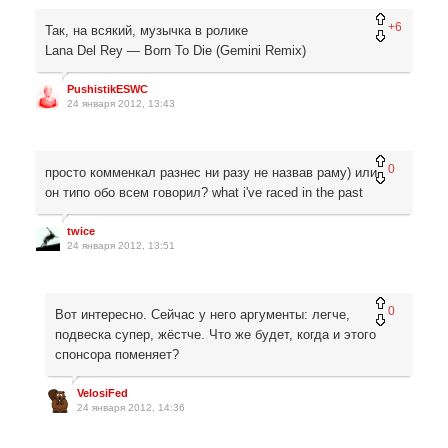
+6
Так, на всякий, музычка в ролике
Lana Del Rey — Born To Die (Gemini Remix)
PushistikESWC
24 января 2012, 13:43
0
просто комменкал разнес ни разу не назвав раму) или
он типо обо всем говорил? what i've raced in the past
twice
24 января 2012, 13:51
0
Вот интересно. Сейчас у него аргументы: легче,
подвеска супер, жёстче. Что же будет, когда и этого
спонсора поменяет?
VelosiFed
24 января 2012, 14:36