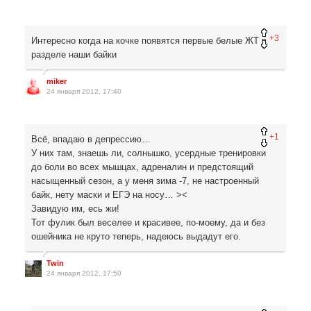
+3
Интересно когда на кочке появятся первые белые ЖТ в
разделе наши байки
miker
24 января 2012, 17:40
+1
Всё, впадаю в депрессию…
У них там, знаешь ли, солнышко, усердные тренировки
до боли во всех мышцах, адреналин и предстоящий
насыщенный сезон, а у меня зима -7, не настроенный
байк, нету маски и ЕГЭ на носу… ><
Завидую им, есь жи!
Тот фулик был веселее и красивее, по-моему, да и без
ошейника не круто теперь, надеюсь выдадут его.
Twin
24 января 2012, 17:50