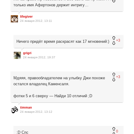
только имя Афертонов держит интригу…
lifegiver
24 января 2012, 13:11
+3
Ничего придёт время раскрасят как 17 мгновений:)
grigri
24 января 2012, 19:37
+3
Мдяяя, правообладателем на улыбку Джи похоже
остался владелец Каменсаля.
фотки 5 и 6 сверху — Найди 10 отличий ;D
timman
24 января 2012, 13:12
0
:D Спс