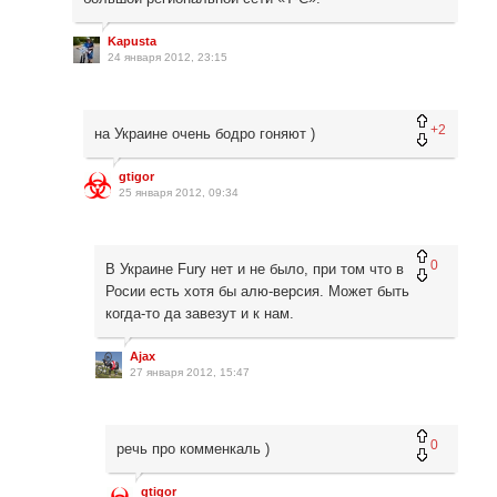
Kapusta
24 января 2012, 23:15
+2
на Украине очень бодро гоняют )
gtigor
25 января 2012, 09:34
0
В Украине Fury нет и не было, при том что в
Росии есть хотя бы алю-версия. Может быть
когда-то да завезут и к нам.
Ajax
27 января 2012, 15:47
0
речь про комменкаль )
gtigor