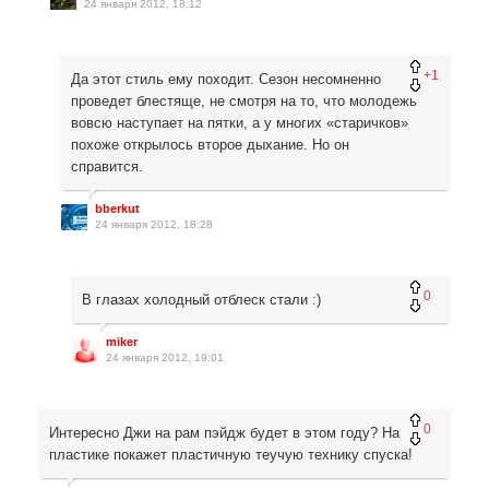
24 января 2012, 18:12
+1
Да этот стиль ему походит. Сезон несомненно
проведет блестяще, не смотря на то, что молодежь
вовсю наступает на пятки, а у многих «старичков»
похоже открылось второе дыхание. Но он
справится.
bberkut
24 января 2012, 18:28
0
В глазах холодный отблеск стали :)
miker
24 января 2012, 19:01
0
Интересно Джи на рам пэйдж будет в этом году? На
пластике покажет пластичную теучую технику спуска!