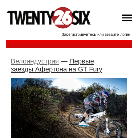
Зарегистрируйтесь
или введите
логин
Велоиндустрия
—
Первые
заезды Афертона на GT Fury