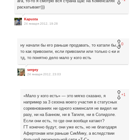
ага, то-то я смотрю вся страна щас на Коменсалях
раскатывает)))
Kapusta
24 января 2012, 19:28
0
ну начали бы его раньше продавать, то катали бы, а
то как привозили, если привозили или только с-ки и
тд, то понятно дело мало у кого есть
sergey
24 января 2012, 23:03
+1
«Мало у кого есть» — это мягко сказано, я
например за 3 сезона моего участия в статусных
соревнованиях ни одного коменсаля не видел ни
разу, ни на Банном, ни в Тагиле, ни в Солидоле.
Если они есть, то где они вообще катают?
ГТ конечно будут, они уже есть, но не благодаря
Афертонам или раньше СикМику, а вследствии
большой региональной сети «Т-С».