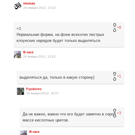
timman
24 января 2012, 13:22
+8
+1
Нормальная форма, на фоне всехэтих пестрых
клоунских нарядов будет только выделяться.
B-race
24 января 2012, 13:22
+1
выделяться да, только в какую сторону)
Fyodorov
24 января 2012, 16:57
+3
Да не важно, важно что его будет заметно в серой
массе кислотных цветов.
B-race