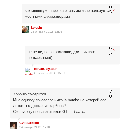
0
как минимум, парочка очень активно пользуется
местными фрирайдерами
kerasin
25 января 2012, 12:06
0
не не не, не в коллекции, для личного
пользования))
MihailGalyatkin
28 января 2012, 15:59
0
Хорошо смотрится.
Мне одному показалось что la bomba на которой gee
летает на дертах из карбона?
Сколько тут ненавистников GT… :) ха ха.
Cyberathlete
24 января 2012, 17:06