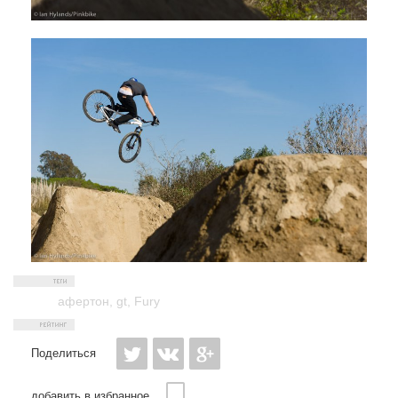
афертон
,
gt
,
Fury
Поделиться
добавить в избранное