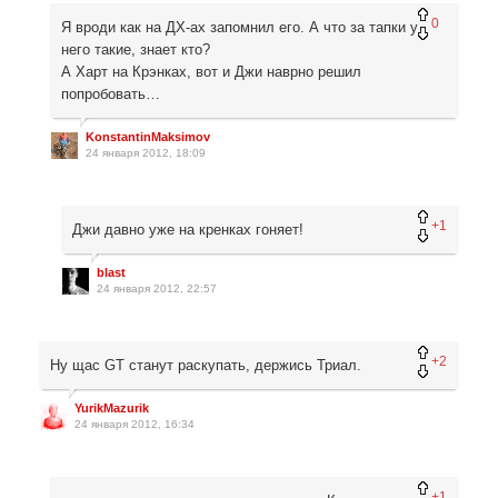
0
Я вроди как на ДХ-ах запомнил его. А что за тапки у
него такие, знает кто?
А Харт на Крэнках, вот и Джи наврно решил
попробовать…
KonstantinMaksimov
24 января 2012, 18:09
+1
Джи давно уже на кренках гоняет!
blast
24 января 2012, 22:57
+2
Ну щас GT станут раскупать, держись Триал.
YurikMazurik
24 января 2012, 16:34
+1