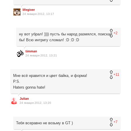
lifegiver
24 января 2012, 13:17
+2
ну вот убрал! )))) пусть бы народ размялся, поискал
бы! Всю интригу сломал! :D :D :D
timman
24 января 2012, 13:21
+11
Мне всё нравится и цвет байка, и форма!
P.S.
Haters gonna hate!
Julian
24 января 2012, 13:20
+7
Тебя всеравно не возьму в GT )