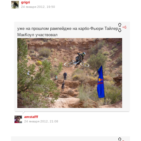
grigri
24 января 2012, 19:50
+6
уже на прошлом рампейдже на карбо-Фьюри Тайлер
МакКоул участвовал
amstafff
24 января 2012, 21:08