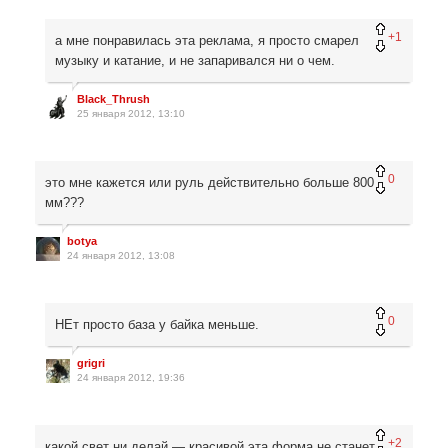
+1
а мне понравилась эта реклама, я просто смарел
музыку и катание, и не запаривался ни о чем.
Black_Thrush
25 января 2012, 13:10
0
это мне кажется или руль действительно больше 800
мм???
botya
24 января 2012, 13:08
0
НЕт просто база у байка меньше.
grigri
24 января 2012, 19:36
+2
какой свет ни делай — красивой эта форма не станет