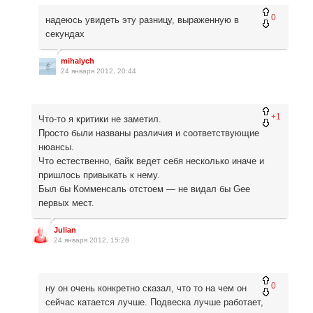
0
надеюсь увидеть эту разницу, выраженную в
секундах
mihalych
24 января 2012, 20:44
+1
Что-то я критики не заметил.
Просто были названы различия и соответствующие
нюансы.
Что естественно, байк ведет себя несколько иначе и
пришлось привыкать к нему.
Был бы Комменсаль отстоем — не видал бы Gee
первых мест.
Julian
24 января 2012, 15:28
0
ну он очень конкретно сказал, что то на чем он
сейчас катается лучше. Подвеска лучше работает,