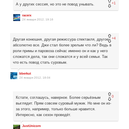
+1
А у других сессия, но это не повод унывать.
racerx
24 января 2012, 19:16
+4
Другая конюшня, другая режиссура спектакля, другое
абсолютно все. Джи стал более зрелым что ли? Ведь в
роли примы и паровоза сейчас именно он и как у него
сложатся дела, так они сложатся и у всей семьи. Так
что есть повод стать суровым.
bberkut
24 января 2012, 18:04
0
Кстати, соглашусь, наверное. Более серьёзным
выглядит. Прям совсем суровый мужик. Но мне он из-
за этого, например, только больше нравится.
Интересно, как сезон проведёт.
JustUnicorn