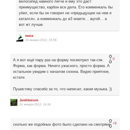
велосипед намного легче и ему это даст
преимущество, карбон все дела. Его комменкаль бы
убил, если бы он говорил не «предыдущее на чем я
катался», а комменкаль дх в3 знаете… ацтой… а
вот жт лучше.
twice
24 января 2012, 15:58
0
А я вот ещё пару раз на форму посмотрел так-сяк.
Форма, как форма. Ничего ужасного, просто форма. А
остальное увидим с началом сезона. Видео приятное,
кстати.
Пушистику спасибо за то, что написал, какая музыка. ))
JustUnicorn
24 января 2012, 14:34
+8
сколько же подобных фото было сделано на смотряке