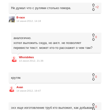
+2
Не думал что с рулями столько гемора.
B-race
14 июня 2012, 14:18
0
аналогично.
хотел выложить сюда, но англ. не позволяет
перевести текст. может кто-то расскажет о чем там?
Whoisbikes
14 июня 2012, 21:36
0
крутяк
Avan
14 июня 2012, 19:47
0
эхх еще изготовление труб кто выложил, как добывают,