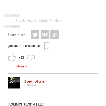
Spank
,
How it's Made
,
Pinkbike
Поделиться
добавить в избранное
+23
Мнения
EvgeniyGerasin
Евгений
Комментарии (
11
)