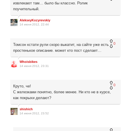
извлекают там… было бы классно. Ролик
поучительный.
AlekseyKozyrevskiy
14 июня 2012, 22:44
0
Томсон кстати рули скоро выкатит, на сайте уже есть
простенькое описание. может кто пост сделает…
Whoisbikes
14 июня 2012, 23:31
0
Круто, че!
С железками понятно, более менее. Ни кто не в курсе,
как покрыхи делают?
shishich
14 июня 2012, 23:52