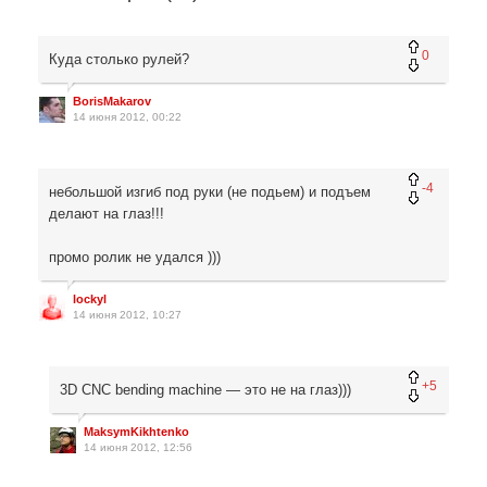
0
Куда столько рулей?
BorisMakarov
14 июня 2012, 00:22
-4
небольшой изгиб под руки (не подьем) и подъем
делают на глаз!!!
промо ролик не удался )))
lockyl
14 июня 2012, 10:27
+5
3D CNC bending machine — это не на глаз)))
MaksymKikhtenko
14 июня 2012, 12:56