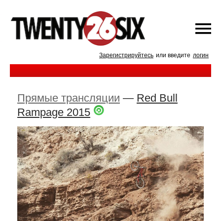
Зарегистрируйтесь
или введите
логин
Прямые трансляции
—
Red Bull
Rampage 2015