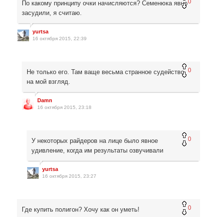
0
По какому принципу очки начисляются? Семенюка явно
засудили, я считаю.
yurtsa
16 октября 2015, 22:39
0
Не только его. Там ваще весьма странное судейство,
на мой взгляд.
Damn
16 октября 2015, 23:18
0
У некоторых райдеров на лице было явное
удивление, когда им результаты озвучивали
yurtsa
16 октября 2015, 23:27
0
Где купить полигон? Хочу как он уметь!