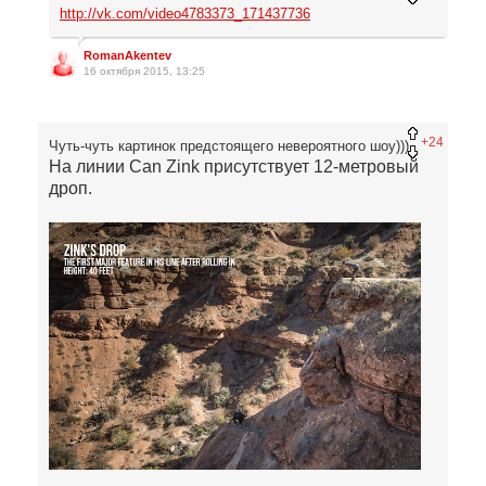
http://vk.com/video4783373_171437736
RomanAkentev
16 октября 2015, 13:25
+24
Чуть-чуть картинок предстоящего невероятного шоу)))
На линии Can Zink присутствует 12-метровый
дроп.