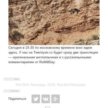
Сегодня в 19.30 по московскому времени всех ждем
здесь. У нас на Twentysix.ru будет сразу две трансляции
— оригинальная англоязычная и с русскоязычными
комментариями от RollAllDay.
Red Bull
,
Rampage
,
2015
,
Red Bull Rampage
Поделиться