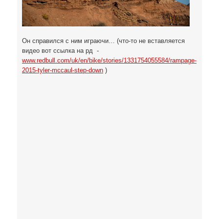
Он справился с ним играючи… (что-то не вставляется
видео вот ссылка на рд -
www.redbull.com/uk/en/bike/stories/1331754055584/rampage-
2015-tyler-mccaul-step-down
)