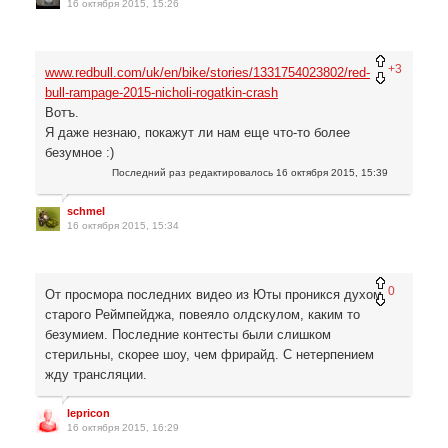
16 октября 2015, 15:26
+3
www.redbull.com/uk/en/bike/stories/1331754023802/red-
bull-rampage-2015-nicholi-rogatkin-crash
Вотъ.
Я даже незнаю, покажут ли нам еще что-то более
безумное :)
Последний раз редактировалось
16 октября 2015, 15:39
schmel
16 октября 2015, 15:34
0
От просмора последних видео из Юты проникся духом
старого Реймпейджа, повеяло олдскулом, каким то
безумием. Последние контесты были слишком
стерильны, скорее шоу, чем фрирайд. С нетерпением
жду трансляции.
lepricon
16 октября 2015, 16:29