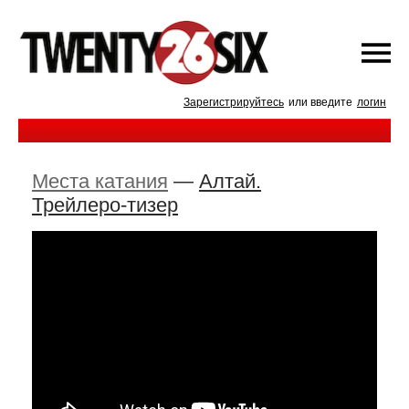
Зарегистрируйтесь
или введите
логин
Места катания
—
Алтай.
Трейлеро-тизер