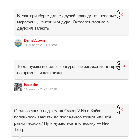
0
В Екатеринбурге для е-друзей проводятся веселые
марафоны, кантри и эндуро. Осталось только в
даунхил залезть
DenisVdovin
16 января 2024, 06:58
+2
Тогда нужны веселые конкурсы по заезжанию в горку
на время… иначе никак
Iscander
16 января 2024, 12:00
0
Сколько занял подъём на Суккор? На е-байке
получилось заехать до последнего торчка или всё
равно пешком? Ну и нужно ехать классику — Иня
Тунгр.