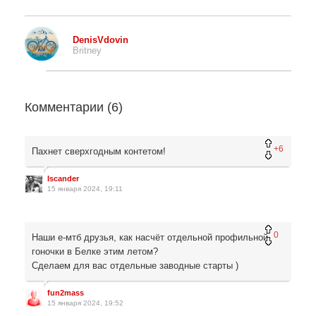
DenisVdovin
Britney
Комментарии (
6
)
+6
Пахнет сверхгодным контетом!
Iscander
15 января 2024, 19:11
0
Наши е-мтб друзья, как насчёт отдельной профильной
гоночки в Белке этим летом?
Сделаем для вас отдельные заводные старты )
fun2mass
15 января 2024, 19:52