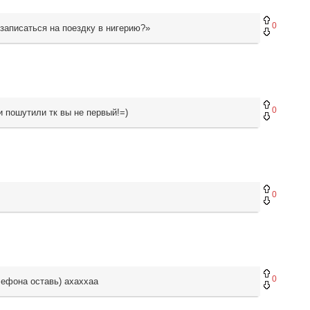
0
 записаться на поездку в нигерию?»
0
и пошутили тк вы не первый!=)
0
0
лефона оставь) ахаххаа