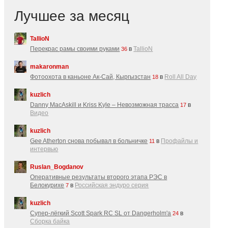
Лучшее за месяц
TallioN
Перекрас рамы своими руками
в
TallioN
36
makaronman
Фотоохота в каньоне Ак-Cай, Кыргызстан
в
Roll All Day
18
kuzlich
Danny MacAskill и Kriss Kyle – Невозможная трасса
в
17
Видео
kuzlich
Gee Atherton снова побывал в больничке
в
Профайлы и
11
интервью
Ruslan_Bogdanov
Оперативные результаты второго этапа РЭС в
Белокурихе
в
Российская эндуро серия
7
kuzlich
Супер-лёгкий Scott Spark RC SL от Dangerholm'a
в
24
Сборка байка