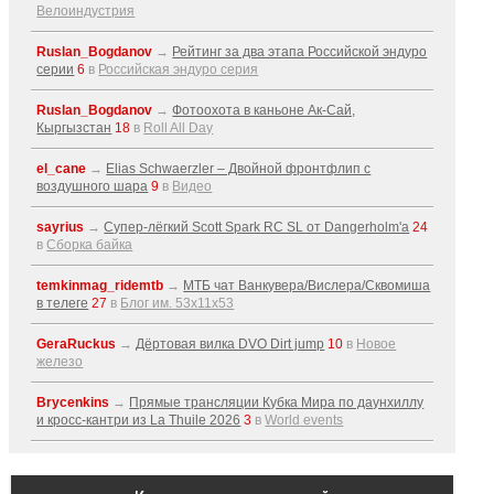
Велоиндустрия
Ruslan_Bogdanov
→
Рейтинг за два этапа Российской эндуро
серии
6
в
Российская эндуро серия
Ruslan_Bogdanov
→
Фотоохота в каньоне Ак-Cай,
Кыргызстан
18
в
Roll All Day
el_cane
→
Elias Schwaerzler – Двойной фронтфлип с
воздушного шара
9
в
Видео
sayrius
→
Супер-лёгкий Scott Spark RC SL от Dangerholm'a
24
в
Сборка байка
temkinmag_ridemtb
→
МТБ чат Ванкувера/Вислера/Сквомиша
в телеге
27
в
Блог им. 53x11x53
GeraRuckus
→
Дёртовая вилка DVO Dirt jump
10
в
Новое
железо
Brycenkins
→
Прямые трансляции Кубка Мира по даунхиллу
и кросс-кантри из La Thuile 2026
3
в
World events