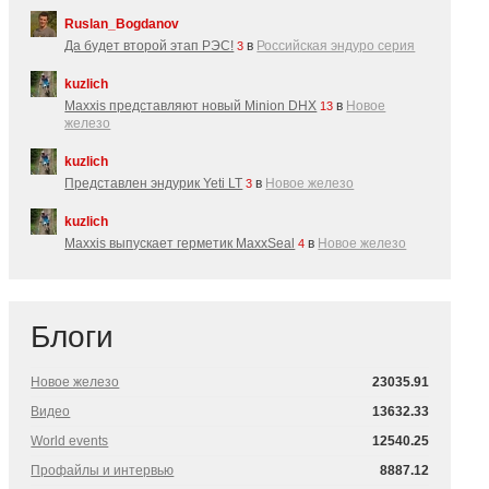
Ruslan_Bogdanov
Да будет второй этап РЭС!
в
Российская эндуро серия
3
kuzlich
Maxxis представляют новый Minion DHX
в
Новое
13
железо
kuzlich
Представлен эндурик Yeti LT
в
Новое железо
3
kuzlich
Maxxis выпускает герметик MaxxSeal
в
Новое железо
4
Блоги
Новое железо
23035.91
Видео
13632.33
World events
12540.25
Профайлы и интервью
8887.12