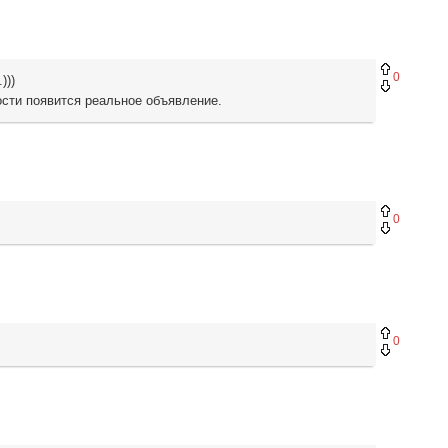
0
)))
сти появится реальное объявление.
0
0