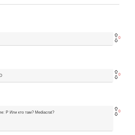
0
0
:D
0
е: Р Или кто там? Mediacrat?