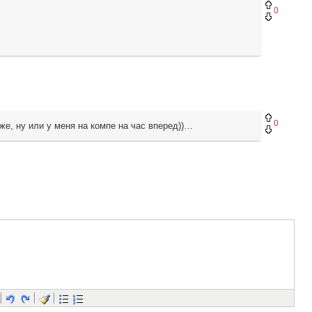
0
0
зже, ну или у меня на компе на час вперед))…