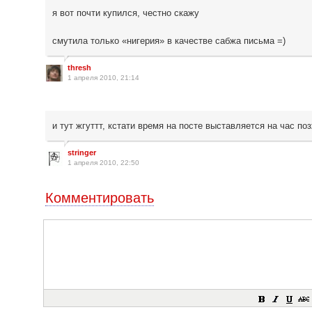
я вот почти купился, честно скажу
смутила только «нигерия» в качестве сабжа письма =)
thresh
1 апреля 2010, 21:14
и тут жгуттт, кстати время на посте выставляется на час по
stringer
1 апреля 2010, 22:50
Комментировать