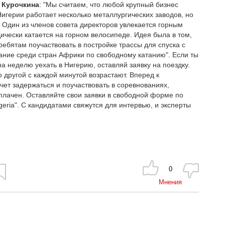
 Курочкина
: "Мы считаем, что любой крупный бизнес
игерии работает несколько металлургических заводов, но
 Один из членов совета директоров увлекается горным
ически катается на горном велосипеде. Идея была в том,
ребятам поучаствовать в постройке трассы для спуска с
ание среди стран Африки по свободному катанию". Если ты
на неделю уехать в Нигерию, оставляй заявку на поездку.
то другой с каждой минутой возрастают. Вперед к
очет задержаться и поучаствовать в соревнованиях,
плачен. Оставляйте свои заявки в свободной форме по
igeria". С кандидатами свяжутся для интервью, и эксперты
0
Мнения