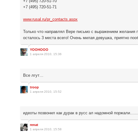
+7 (495) 720-51-70
+7 (495) 720-51-71
www.rusal.ru/pr_contacts.aspx
Только что направлял Вере письмо с выражением желания по
осталось 3 места всего! Очень милая девушка, приятно по
YOOHOOO
1 апреля 2010, 15:36
Все лгут…
troop
1 апреля 2010, 15:52
идеоты позвонил как дурак в русс ал надомной поржали..........
renat
1 апреля 2010, 15:58