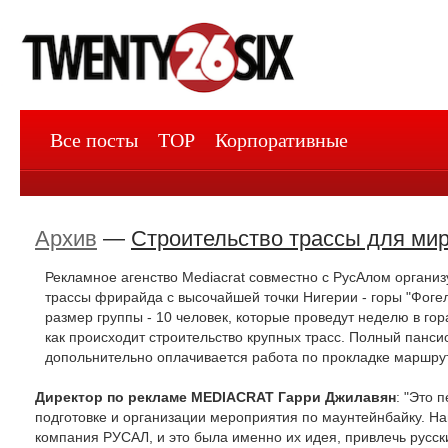
Все посты
TOP
Корпоративные
Архив
—
Строительство трассы для ми
Рекламное агенство Mediacrat совместно с РусАлом организ
трассы фрирайда с высочайшей точки Нигерии - горы "Фоге
размер группы - 10 человек, которые проведут неделю в гора
как происходит строительство крупных трасс. Полный панси
допольнительно оплачивается работа по прокладке маршрут
Директор по рекламе MEDIACRAT Гарри Джилавян
: "Это 
подготовке и организации мероприятия по маунтейнбайку. Н
компания РУСАЛ, и это была именно их идея, привлечь русск