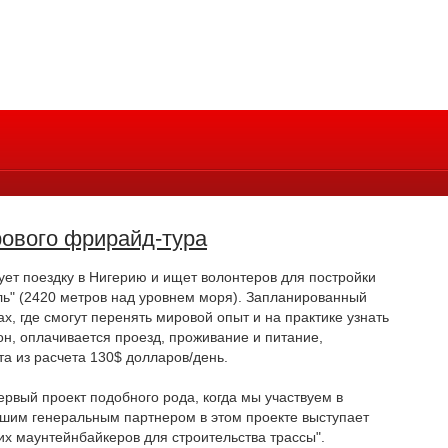
рового фрирайд-тура
ует поездку в Нигерию и ищет волонтеров для постройки
ль" (2420 метров над уровнем моря). Запланированный
х, где смогут перенять мировой опыт и на практике узнать
он, оплачивается проезд, проживание и питание,
а из расчета 130$ долларов/день.
первый проект подобного рода, когда мы участвуем в
ашим генеральным партнером в этом проекте выступает
их маунтейнбайкеров для строительства трассы".