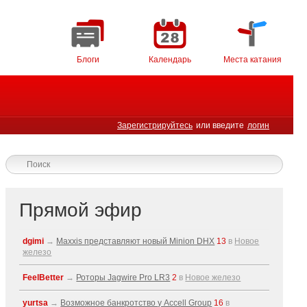
Блоги
Календарь
Места катания
Зарегистрируйтесь
или введите
логин
Прямой эфир
dgimi
→
Maxxis представляют новый Minion DHX
13
в
Новое
железо
FeelBetter
→
Роторы Jagwire Pro LR3
2
в
Новое железо
yurtsa
→
Возможное банкротство у Accell Group
16
в