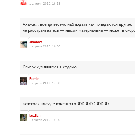
1 апреля 2010, 16:13
Аха-ха… всегда весело наблюдать как попадаются другие....
не расстраивайтесь — мысли материальны — может в скоро
shadow
1 апреля 2010, 16:56
Список купившихся в студию!
Fomin
1 апреля 2010, 17:58
ахахахах плачу с коментов xDDDDDDDDDDDD
kuzlich
1 апреля 2010, 19:00