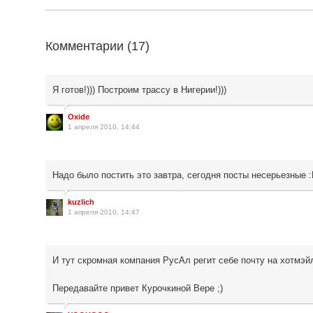
Комментарии (
17
)
Я готов!))) Построим трассу в Нигерии!)))
Oxide
1 апреля 2010, 14:44
Надо было постить это завтра, сегодня посты несерьезные 
kuzlich
1 апреля 2010, 14:47
И тут скромная компания РусАл регит себе почту на хотмэйл
Передавайте привет Курочкиной Вере ;)