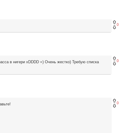
0
0
асса в нигери xDDDD =) Очень жестко) Требую списка
0
авьте!