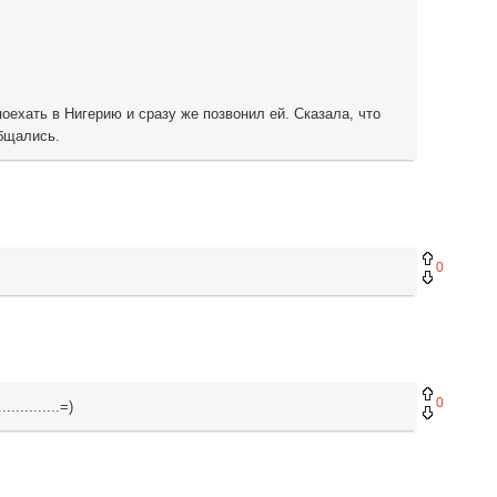
ехать в Нигерию и сразу же позвонил ей. Сказала, что
общались.
0
0
..........=)