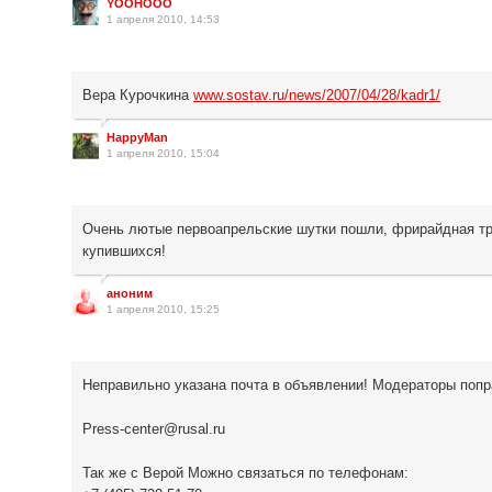
YOOHOOO
1 апреля 2010, 14:53
Вера Курочкина
www.sostav.ru/news/2007/04/28/kadr1/
HappyMan
1 апреля 2010, 15:04
Очень лютые первоапрельские шутки пошли, фрирайдная тр
купившихся!
аноним
1 апреля 2010, 15:25
Неправильно указана почта в объявлении! Модераторы попр
Press-center@rusal.ru
Так же с Верой Можно связаться по телефонам: