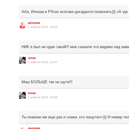
ААа, Илюша в РУсал всетаки догадался позвонить))) «А где
аноним
1 апреля 2010, 16:06
НИК я был не один такой!!! мне сказали что видемо над вам
renat
1 апреля 2010, 16:07
Миш БОЛЬШЕ так не шути!!!
renat
1 апреля 2010, 16:08
Ты позвони им еще раз и скажи, кто пошутил=))) И номер те
аноним