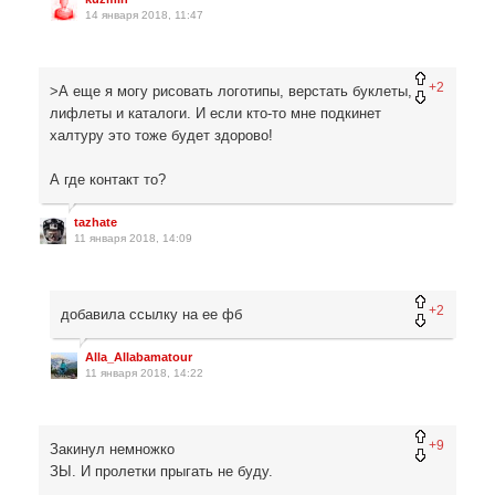
14 января 2018, 11:47
+2
>А еще я могу рисовать логотипы, верстать буклеты,
лифлеты и каталоги. И если кто-то мне подкинет
халтуру это тоже будет здорово!
А где контакт то?
tazhate
11 января 2018, 14:09
+2
добавила ссылку на ее фб
Alla_Allabamatour
11 января 2018, 14:22
+9
Закинул немножко
ЗЫ. И пролетки прыгать не буду.