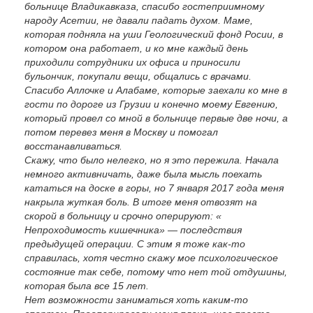
больнице Владикавказа, спасибо гостеприимному
народу Асетии, не давали падать духом. Маме,
которая подняла на уши Геологический фонд Росии, в
котором она работает, и ко мне каждый день
приходили сотрудники их офиса и приносили
бульончик, покупали вещи, общались с врачами.
Спасибо Аллочке и Алабаме, которые заехали ко мне в
гости по дороге из Грузии и конечно моему Евгению,
который провел со мной в больнице первые две ночи, а
потом перевез меня в Москву и помогал
восстанавливаться.
Скажу, что было нелегко, но я это пережила. Начала
немного активничать, даже была мысль поехать
кататься на доске в горы, но 7 января 2017 года меня
накрыла жуткая боль. В итоге меня отвозят на
скорой в больницу и срочно оперируют: «
Непроходимость кишечника» — последствия
предыдущей операции. С этим я тоже как-то
справилась, хотя честно скажу мое психологическое
состояние так себе, потому что нет той отдушины,
которая была все 15 лет.
Нет возможности заниматься хоть каким-то