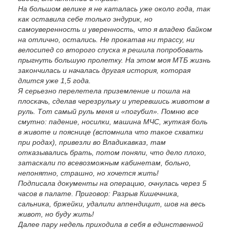
На большом велике я не каталась уже около года, так
как оставила себе только эндурик, но
самоуверенность и уверенность, что я владею байком
на отлично, остались. Не прокатав ни трассу, ни
велосипед со второго спуска я решила попробовать
прыгнуть большую пролетку. На этом моя МТБ жизнь
закончилась и началась другая история, которая
длится уже 1,5 года.
Я серьезно перелетела приземление и пошла на
плоскачь, сделав черезрульку и уперевшись животом в
руль. Тот самый руль меня и «погубил». Помню все
смутно: падение, носилки, машина МЧС, жуткая боль
в животе и пояснице (вспомнила что такое схватки
при родах), привезли во Владикавказ, там
отказывались брать, потом поняли, что дело плохо,
затаскали по всевозможным кабинетам, больно,
непонятно, страшно, но хочется жить!
Подписала документы на операцию, очнулась через 5
часов в палате. Приговор: Разрыв Кишечника,
сальника, бржейки, удалили аппендицит, шов на весь
живот, но буду жить!
Далее пару недель приходила в себя в единственной