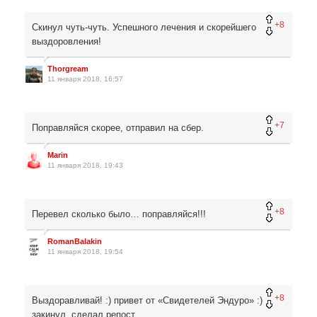
+8
Скинул чуть-чуть. Успешного лечения и скорейшего
выздоровления!
Thorgream
11 января 2018, 16:57
+7
Поправляйся скорее, отправил на сбер.
Marin
11 января 2018, 19:43
+8
Перевел сколько было… поправляйся!!!
RomanBalakin
11 января 2018, 19:54
+8
Выздоравливай! :) привет от «Свидетелей Эндуро» :)
закинул, сделал репост