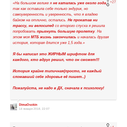
+27
«На большом велике я
не каталась уже около года
,
так как оставила себе только эндурик, но
самоуверенность и уверенность, что я владею
байком на отлично, остались.
Не прокатав ни
трассу, ни велосипед
со второго спуска я решила
попробовать
прыгнуть большую пролетку
. На
этом моя
МТБ жизнь закончилась
и началась другая
история, которая длится уже 1,5 года.»
Я бы написал это ЖИРНЫМ шрифтом для
каждого, кто вдруг решил, что он сможет!!!
История крайне типичная(просто, не каждый
сломавший себе здоровье её пишет..)
Пожалуйста, не надо в ДХ, сначала к психологу!
DimaOsokin
14 января 2018, 22:07