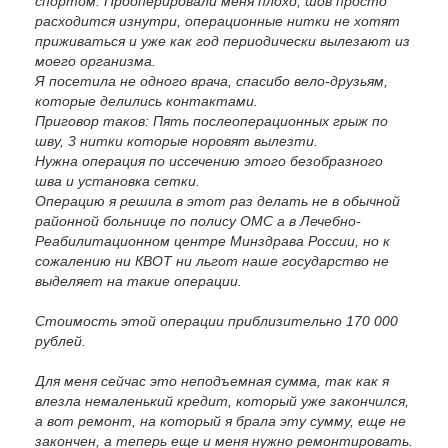
спортом. Прооперировали меня плохо, шов просто
расходится изнутри, операционные нитки не хотят
приживаться и уже как год периодически вылезают из
моего организма.
Я посетила не одного врача, спасибо вело-друзьям,
которые делились контактами.
Приговор таков: Пять послеоперационных грыж по
шву, 3 нитки которые норовят вылезти.
Нужна операция по иссечению этого безобразного
шва и установка сетки.
Операцию я решила в этот раз делать не в обычной
районной больнице по полису ОМС а в Лечебно-
Реабилитационном центре Минздрава России, но к
сожалению ни КВОТ ни льгот наше государство не
выделяет на такие операции.
Стоимость этой операции приблизительно 170 000
рублей.
Для меня сейчас это неподъемная сумма, так как я
влезла немаленький кредит, который уже закончился,
а вот ремонт, на который я брала эту сумму, еще не
закончен, а теперь еще и меня нужно ремонтировать.