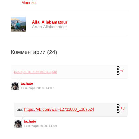
Мнения
Alla_Allabamatour
Алла Allabamatour
Комментарии (
24
)
-7
раскрыть комментарий
tazhate
11 января 2018, 14:07
+3
зы:
https://vk.com/wall-12711080_1387524
tazhate
11 января 2018, 14:09