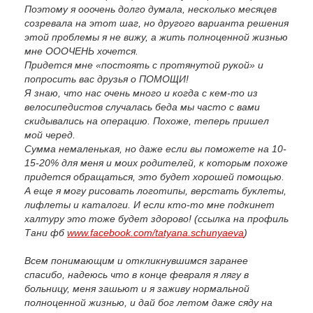
Поэтому я ооочень долго думала, несколько месяцев
созревала на этот шаг, но другого варианта решения
этой проблемы я не вижу, а жить полноценной жизнью
мне ОООЧЕНЬ хочется.
Придется мне «постоять с протянутой рукой» и
попросить вас друзья о ПОМОЩИ!
Я знаю, что нас очень много и когда с кем-то из
велосипедистов случалась беда мы часто с вами
скидывались на операцию. Похоже, теперь пришел
мой черед.
Сумма немаленькая, но даже если вы поможете на 10-
15-20% для меня и моих родителей, к которым похоже
придется обращаться, это будет хорошей помощью.
А еще я могу рисовать логотипы, верстать буклеты,
лифлеты и каталоги. И если кто-то мне подкинет
халтуру это тоже будет здорово! (ссылка на профиль
Тани фб
www.facebook.com/tatyana.schunyaeva
)
Всем понимающим и откликнувшимся заранее
спасибо, надеюсь что в конце февраля я лягу в
больницу, меня зашьют и я заживу нормальной
полноценной жизнью, и дай бог летом даже сяду на