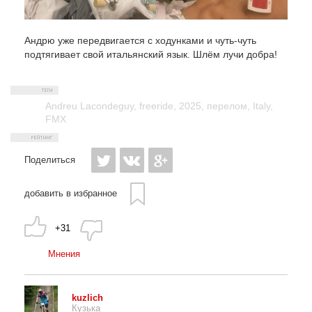
Андрю уже передвигается с ходунками и чуть-чуть
подтягивает свой итальянский язык. Шлём лучи добра!
Andreu Lacondeguy
,
freeride
,
2025
,
перелом
,
Italy
,
FMX
Поделиться
добавить в избранное
+31
Мнения
kuzlich
Кузька