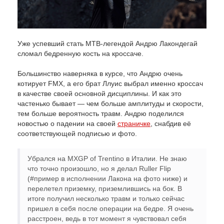
Уже успевший стать MTB-легендой Андрю Лакондегай
сломал бедренную кость на кроссаче.
Большинство наверняка в курсе, что Андрю очень
котирует FMX, а его брат Ллуис выбрал именно кроссач
в качестве своей основной дисциплины. И как это
частенько бывает — чем больше амплитуды и скорости,
тем больше вероятность травм. Андрю поделился
новостью о падении на своей
страничке
, снабдив её
соответствующей подписью и фото.
Убрался на MXGP of Trentino в Италии. Не знаю
что точно произошло, но я делал Ruller Flip
(#пример в исполнении Лакона на фото ниже) и
перелетел приземку, приземлившись на бок. В
итоге получил несколько травм и только сейчас
пришел в себя после операции на бедре. Я очень
расстроен, ведь в тот момент я чувствовал себя