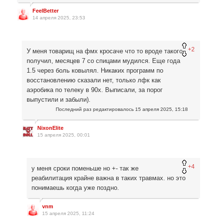
FeelBetter
14 апреля 2025, 23:53
+2
У меня товарищ на фмх кросаче что то вроде такого
получил, месяцев 7 со спицами мудился. Еще года
1.5 через боль ковылял. Никаких программ по
восстановлению сказали нет, только лфк как
аэробика по телеку в 90х. Выписали, за порог
выпустили и забыли).
Последний раз редактировалось
15 апреля 2025, 15:18
NixonElite
15 апреля 2025, 00:01
+4
у меня сроки поменьше но +- так же
реабилитация крайне важна в таких травмах. но это
понимаешь когда уже поздно.
vnm
15 апреля 2025, 11:24