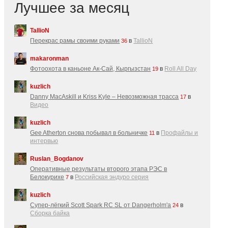
Лучшее за месяц
TallioN
Перекрас рамы своими руками
в
TallioN
36
makaronman
Фотоохота в каньоне Ак-Cай, Кыргызстан
в
Roll All Day
19
kuzlich
Danny MacAskill и Kriss Kyle – Невозможная трасса
в
17
Видео
kuzlich
Gee Atherton снова побывал в больничке
в
Профайлы и
11
интервью
Ruslan_Bogdanov
Оперативные результаты второго этапа РЭС в
Белокурихе
в
Российская эндуро серия
7
kuzlich
Супер-лёгкий Scott Spark RC SL от Dangerholm'a
в
24
Сборка байка