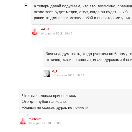
а теперь давай подумаем, что это, возможно, сравнен
около тебя будет медик, а тут, когда он будет — хз)
рации то для связи между собой и операторами у них 
YakuT
14 апреля 2018, 19:49
Зачем додумывать, когда русским по белому на
отлично, как и со связью, иначе дураками б они
o_O
14 апреля 2018, 19:52
Что вы к словам прицепились.
Это для нубов написано.
«Умный не скажет, дурак не поймет»
maxzam
15 апреля 2018, 08:03