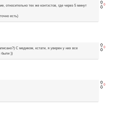
0
ие, относительно тех же контэстов, где через 5 минут
точно есть)
0
писано?) С медиком, кстати, я уверен у них все
 были ))
0