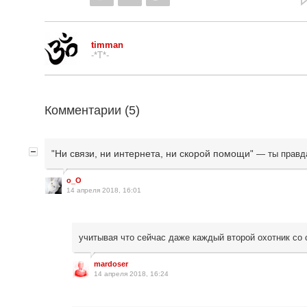
timman
-*T*-
Комментарии (
5
)
Ни связи, ни интернета, ни скорой помощи
"
" — ты правда
o_O
14 апреля 2018, 16:01
учитывая что сейчас даже каждый второй охотник со
mardoser
14 апреля 2018, 16:24