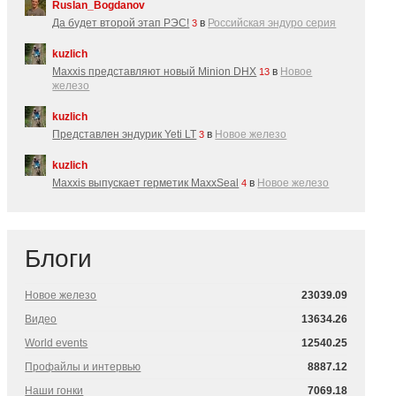
Ruslan_Bogdanov
Да будет второй этап РЭС!
в
Российская эндуро серия
3
kuzlich
Maxxis представляют новый Minion DHX
в
Новое
13
железо
kuzlich
Представлен эндурик Yeti LT
в
Новое железо
3
kuzlich
Maxxis выпускает герметик MaxxSeal
в
Новое железо
4
Блоги
Новое железо
23039.09
Видео
13634.26
World events
12540.25
Профайлы и интервью
8887.12
Наши гонки
7069.18