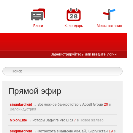
Блоги
Календарь
Места катания
Зарегистрируйтесь
или введите
логин
Прямой эфир
singulardroid
→
Возможное банкротство у Accell Group
20
в
Велоиндустрия
NixonElite
→
Роторы Jagwire Pro LR3
7
в
Новое железо
singulardroid
→
Фотоохота в каньоне Ак-Cай, Кыргызстан
19
в