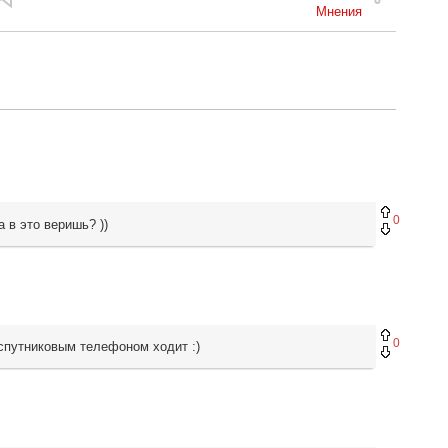
Мнения
0
 в это веришь? ))
0
 спутниковым телефоном ходит :)