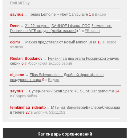
Roll All Day
sayrius
→
Tomas Lemoine – Flow Caniculaire
1
в
Видео
Deon
→
21-22 августа | БАННОЕ | Финал РЭС, Чемпионат
России по МТБ эндуро (любительский)
1
в
FRaction
dgimi
→
Maxxis представляют новый Minion DHX
13
в
Новое
железо
Ruslan_Bogdanov
→
Рейтинг за два этапа Российской эндуро
серии
6
в
Российская эндуро серия
el_cane
→
Elias Schwaerzler – Двойной фронтфлип с
воздушного шара
9
в
Видео
sayrius
→
Супер-лёгкий Scott Spark RC SL от Dangerholm'a
24
в
Сборка байка
temkinmag_ridemtb
→
МТБ чат Ванкувера/Вислера/Сквомиша
в телеге
27
в
Блог им. 53x11x53