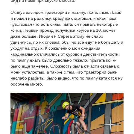
Вид на памп при спуске с моста.
Окинув взглядом траектории я натянул котел, взял байк
и пошел на разгонку, сразу же стартовал, и ехал пока
чувствовал что есть силы, пытался прыгать некоторые
кочки. Первый проезд получился кругов на 10, может
даже больше, Игорян и Серега этому не слабо
удивились, по их словам, обычно все едут не больше 5 и
уходят на отдых. К сожалению мои ожидания
кардинально отличались от суровой действительности,
по пампу ехать было довольно тяжело, прыгать кочки
было ещё тяжелее. Сложность была отчасти связана с
моей усталостью, а так же с тем, что траектории были
неслабо разбиты, было видно, что по пампу катаются ну
оооочень много.