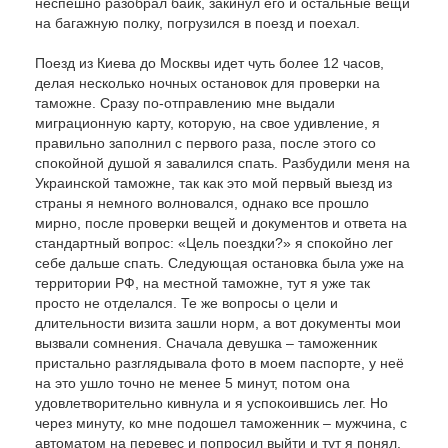
неспешно разобрал байк, закинул его и остальные вещи
на багажную полку, погрузился в поезд и поехал.
Поезд из Киева до Москвы идет чуть более 12 часов,
делая несколько ночных остановок для проверки на
таможне. Сразу по-отправлению мне выдали
миграционную карту, которую, на свое удивление, я
правильно заполнил с первого раза, после этого со
спокойной душой я завалился спать. Разбудили меня на
Украинской таможне, так как это мой первый выезд из
страны я немного волновался, однако все прошло
мирно, после проверки вещей и документов и ответа на
стандартный вопрос: «Цель поездки?» я спокойно лег
себе дальше спать. Следующая остановка была уже на
территории РФ, на местной таможне, тут я уже так
просто не отделался. Те же вопросы о цели и
длительности визита зашли норм, а вот документы мои
вызвали сомнения. Сначала девушка – таможенник
пристально разглядывала фото в моем паспорте, у неё
на это ушло точно не менее 5 минут, потом она
удовлетворительно кивнула и я успокоившись лег. Но
через минуту, ко мне подошел таможенник – мужчина, с
автоматом на перевес и попросил выйти и тут я понял,