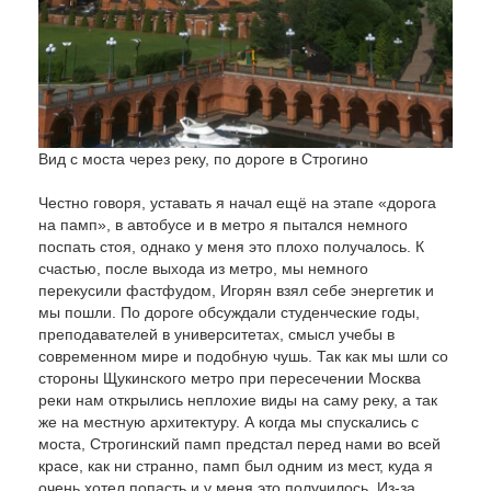
Вид с моста через реку, по дороге в Строгино
Честно говоря, уставать я начал ещё на этапе «дорога
на памп», в автобусе и в метро я пытался немного
поспать стоя, однако у меня это плохо получалось. К
счастью, после выхода из метро, мы немного
перекусили фастфудом, Игорян взял себе энергетик и
мы пошли. По дороге обсуждали студенческие годы,
преподавателей в университетах, смысл учебы в
современном мире и подобную чушь. Так как мы шли со
стороны Щукинского метро при пересечении Москва
реки нам открылись неплохие виды на саму реку, а так
же на местную архитектуру. А когда мы спускались с
моста, Строгинский памп предстал перед нами во всей
красе, как ни странно, памп был одним из мест, куда я
очень хотел попасть и у меня это получилось. Из-за