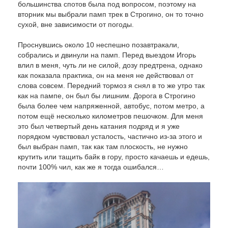
большинства спотов была под вопросом, поэтому на
вторник мы выбрали памп трек в Строгино, он то точно
сухой, вне зависимости от погоды.
Проснувшись около 10 неспешно позавтракали,
собрались и двинули на памп. Перед выездом Игорь
влил в меня, чуть ли не силой, дозу предтрена, однако
как показала практика, он на меня не действовал от
слова совсем. Передний тормоз я снял в то же утро так
как на пампе, он был бы лишним. Дорога в Строгино
была более чем напряженной, автобус, потом метро, а
потом ещё несколько километров пешочком. Для меня
это был четвертый день катания подряд и я уже
порядком чувствовал усталость, частично из-за этого и
был выбран памп, так как там плоскость, не нужно
крутить или тащить байк в гору, просто качаешь и едешь,
почти 100% чил, как же я тогда ошибался…