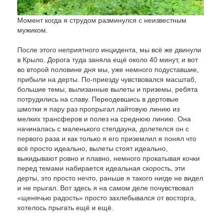
Момент когда я струдом разминулся с неизвестным
мужиком.
После этого неприятного инцидента, мы всё же двинули
в Крыло. Дорога туда заняла ещё около 40 минут, и вот
во второй половине дня мы, уже немного подуставшие,
прибыли на дерты. По-приезду чувствовался масштаб,
большие темы, вылизанные вылеты и приземы, ребята
потрудились на славу. Переодевшись в дертовые
шмотки я пару раз пропрыгал лайтовую линию из
мелких трансферов и полез на среднюю линию. Она
начиналась с маленького степдауна, долетелся он с
первого раза и как только я его приземлил я понял что
всё просто идеально, вылеты стоят идеально,
выкидывают ровно и плавно, немного прокатывая кочки
перед темами набирается идеальная скорость, эти
дерты, это просто нечто, раньше я такого нигде не видел
и не прыгал. Вот здесь я на самом деле почувствовал
«щенячью радость» просто захлебывался от восторга,
хотелось прыгать ещё и ещё.