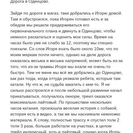
Дорога в Одинцово.
Зайдя по дороге в магаз, таки добрались к Игорю домой.
Там я обустроился, пока Игорян готовил есть и за
обедом мы решили придерживаться его
первоначального плана и двинуть в Одинцово, чтобы
немного раскататься и оценить мои силы. Время на
часах было уже не слабо за 12, поэтому мы спешно
поехали. Со слов Игоря ехать было около 10км, что по
моим меркам почти ничего, однако на деле дорога
оказалась весьма и весьма напряжной, может быть из-за
того, что из-за травмы Игоря мы ехали не очень-то
быстро. Тем не мене мы всё же добрались до Одинцово,
как раз тогда, когда оттуда уезжали ребята, которые там
катали. Ну что ж, не судьба закатить с кем-то. Я не
сильно расстроился и после небольшой разминки начал
прикатываться, получалось окнорм, треил оказался
максимально лайтовый. По прошествии нескольких
часов катания, произошла веселая история с собакой,
история есть в видео, а так же мы наснимали немножко
материала. К слову, полностью трассу я спустил толи 2
толи 3 раза, больше работали на участках, в целом
трейл интересный, хоть и лайтовый, однако когда Игорь