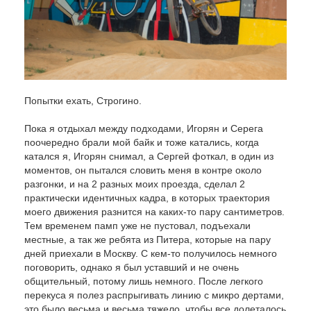
Попытки ехать, Строгино.
Пока я отдыхал между подходами, Игорян и Серега
поочередно брали мой байк и тоже катались, когда
катался я, Игорян снимал, а Сергей фоткал, в один из
моментов, он пытался словить меня в контре около
разгонки, и на 2 разных моих проезда, сделал 2
практически идентичных кадра, в которых траектория
моего движения разнится на каких-то пару сантиметров.
Тем временем памп уже не пустовал, подъехали
местные, а так же ребята из Питера, которые на пару
дней приехали в Москву. С кем-то получилось немного
поговорить, однако я был уставший и не очень
общительный, потому лишь немного. После легкого
перекуса я полез распрыгивать линию с микро дертами,
это было весьма и весьма тяжело, чтобы все долеталось