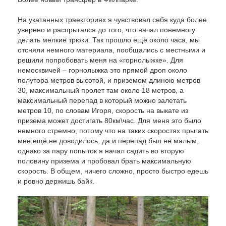
На укатанных траекториях я чувствовал себя куда более
уверено и распрыгался до того, что начал понемногу
делать мелкие трюки. Так прошло ещё около часа, мы
отсняли немного материала, пообщались с местными и
решили попробовать меня на «горнолыжке». Для
немосквичей – горнолыжка это прямой дроп около
полутора метров высотой, и приземом длиною метров
30, максимальный пролет там около 18 метров, а
максимальный перепад в который можно залетать
метров 10, по словам Игоря, скорость на выкате из
призема может достигать 80км\час. Для меня это было
немного стремно, потому что на таких скоростях прыгать
мне ещё не доводилось, да и перепад был не малым,
однако за пару попыток я начал садить во вторую
половину призема и пробовал брать максимальную
скорость. В общем, ничего сложно, просто быстро едешь
и ровно держишь байк.