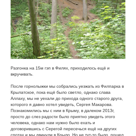
Разгонка на 15м гэп в Филях, приходилось ещё и
вкручивать.
После горнолыжки мы собрались уезжать из Филпарка в
Крылатское, пока ещё было светло, однако слава
Аллаху, мы не уехали до прихода одного старого друга,
которого я давно хотел увидеть, Сергея Макарова.
Познакомились мы с ним в Крыму, в далеком 2013г,
просто до слез радости было приятно увидеть этого
человека, однако нам нужно было ехать и
договорившись с Серегой пересечься ещё на других
спотах и мы двинули в Крыло. Но не тут-то было, пошел