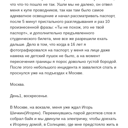
что что-то пошло не так. Ушли мы не далеко, он отвел
меня к купе проводников, так как там было самое
адекватное освещение и начал рассматривать паспорт,
после 5 минут пристального разглядывания и раз 10
произнесенной фразы: «Ты не похож, это не твой
паспорт», и дополнительно предъявленного
студенческого билета, мне все же разрешили ехать
дальше. Дело в том, что когда в 16 лет я
фотографировался на паспорт, у меня на лице даже
намека не детский пушок не было, а на момент
пересечения границы я порос довольно густой бородой.
После этого небольшого инцидента я завалился спать и
проснулся уже на подъездах к Москве.
Москва.
День1, воскресенье.
В Москве, на вокзале, меня уже ждал Игорь
Шичкин(Игорян). Перекинувшись парой десятков слов я
собрал байк и мы двинули на электричку, чтобы доехать
к Игоряну домой, в Солнцево, где мне предстояло жить в