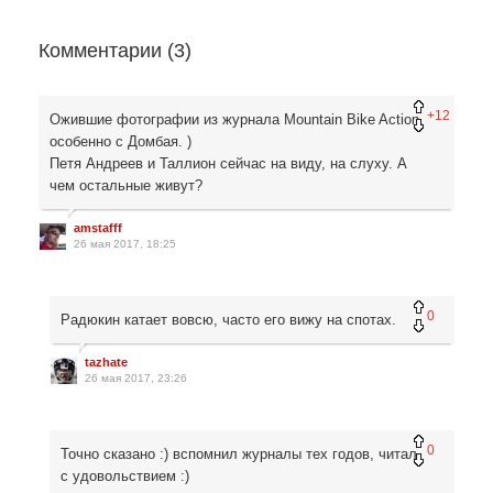
Комментарии (
3
)
+12
Ожившие фотографии из журнала Mountain Bike Action,
особенно с Домбая. )
Петя Андреев и Таллион сейчас на виду, на слуху. А
чем остальные живут?
amstafff
26 мая 2017, 18:25
0
Радюкин катает вовсю, часто его вижу на спотах.
tazhate
26 мая 2017, 23:26
0
Точно сказано :) вспомнил журналы тех годов, читал
с удовольствием :)