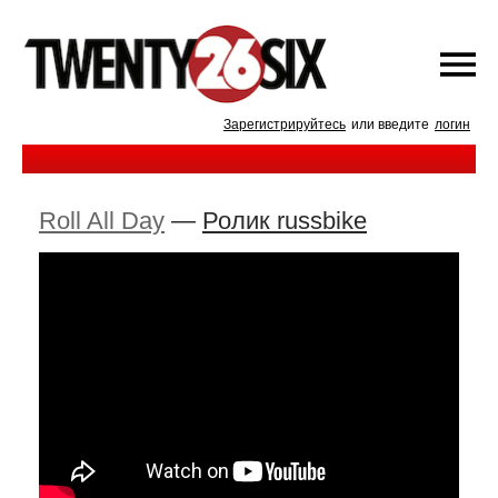
Зарегистрируйтесь
или введите
логин
Roll All Day
—
Ролик russbike