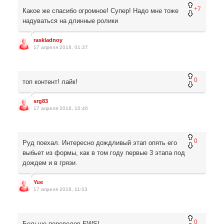
+7
Какое же спасибо огромное! Супер! Надо мне тоже
надуваться на длинные ролики
raskladnoy
17 апреля 2018, 01:37
0
топ контент! лайк!
srg83
17 апреля 2018, 10:46
0
Руд поехал. Интересно дождливый этап опять его
выбьет из формы, как в том году первые 3 этапа под
дождем и в грязи.
Yue
17 апреля 2018, 11:03
0
Больше переводов EWS!