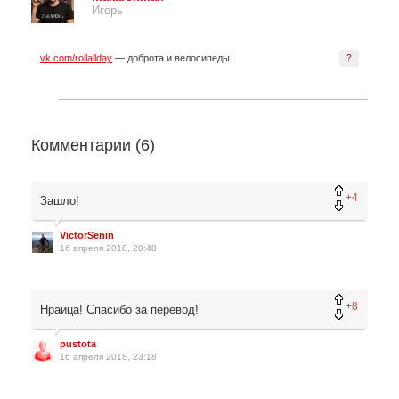
Игорь
vk.com/rollallday
— доброта и велосипеды
?
Комментарии (
6
)
+4
Зашло!
VictorSenin
16 апреля 2018, 20:48
+8
Нраица! Спасибо за перевод!
pustota
16 апреля 2018, 23:18