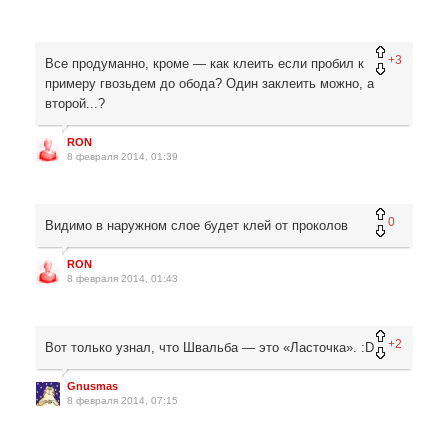
+3
Все продуманно, кроме — как клеить если пробил к
примеру гвозьдем до обода? Один заклеить можно, а
второй...?
RON
8 февраля 2014, 01:39
0
Видимо в наружном слое будет клей от проколов
RON
8 февраля 2014, 01:43
+2
Вот только узнал, что Швальба — это «Ласточка». :D
Gnusmas
8 февраля 2014, 07:15