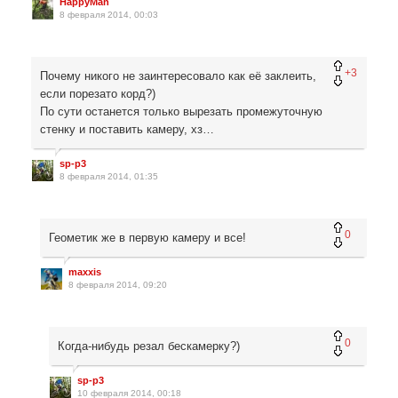
HappyMan
8 февраля 2014, 00:03
+3
Почему никого не заинтересовало как её заклеить,
если порезато корд?)
По сути останется только вырезать промежуточную
стенку и поставить камеру, хз…
sp-p3
8 февраля 2014, 01:35
0
Геометик же в первую камеру и все!
maxxis
8 февраля 2014, 09:20
0
Когда-нибудь резал бескамерку?)
sp-p3
10 февраля 2014, 00:18