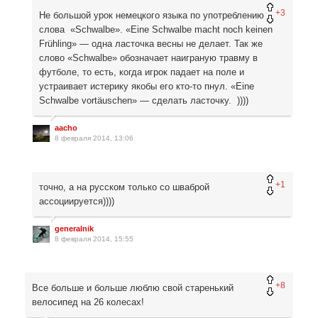
+3
Не большой урок немецкого языка по употреблению
слова «Schwalbe». «Eine Schwalbe macht noch keinen
Frühling» — одна ласточка весны не делает. Так же
слово «Schwalbe» обозначает наиграную травму в
футболе, то есть, когда игрок падает на поле и
устраивает истерику якобы его кто-то пнул. «Eine
Schwalbe vortäuschen» — сделать ласточку. ))))
aacho
8 февраля 2014, 13:06
+1
точно, а на русском только со шваброй
ассоциируется))))
generalnik
8 февраля 2014, 15:55
+8
Все больше и больше люблю свой старенький
велосипед на 26 колесах!