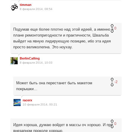
timman
8 февраля 2014, 08:54
0
Подумав еще более плотно над этой идеей, а именно в
плане ремонтопригодности и практичности, Швальба
выйдет на явную лидирующую позицию, ибо эта идея
просто великолепна. Это ноухау.
BerlinCalling
8 февраля 2014, 10:03
-2
Может быть она перестанет быть макетом
покрышки…
racerx
10 февраля 2014, 00:21
0
Идея хороша, думаю войдет в массы оч хорошо. И при
внезапном проколе хорошо.