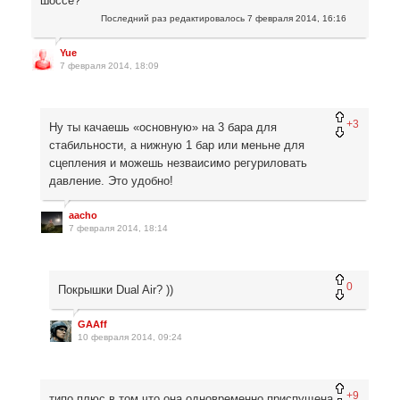
шоссе?
Последний раз редактировалось
7 февраля 2014, 16:16
Yue
7 февраля 2014, 18:09
+3
Ну ты качаешь «основную» на 3 бара для
стабильности, а нижную 1 бар или меньне для
сцепления и можешь незваисимо регуриловать
давление. Это удобно!
aacho
7 февраля 2014, 18:14
0
Покрышки Dual Air? ))
GAAff
10 февраля 2014, 09:24
+9
типо плюс в том что она одновременно приспущена