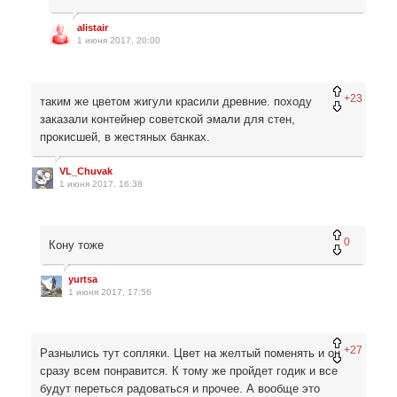
alistair
1 июня 2017, 20:00
+23
таким же цветом жигули красили древние. походу
заказали контейнер советской эмали для стен,
прокисшей, в жестяных банках.
VL_Chuvak
1 июня 2017, 16:38
0
Кону тоже
yurtsa
1 июня 2017, 17:56
+27
Разнылись тут сопляки. Цвет на желтый поменять и он
сразу всем понравится. К тому же пройдет годик и все
будут переться радоваться и прочее. А вообще это