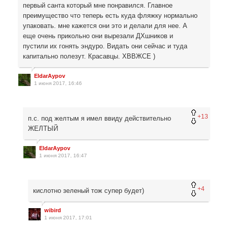
первый санта который мне понравился. Главное
преимущество что теперь есть куда фляжку нормально
упаковать. мне кажется они это и делали для нее. А
еще очень прикольно они вырезали ДХшников и
пустили их гонять эндуро. Видать они сейчас и туда
капитально полезут. Красавцы. ХВВЖСЕ )
EldarAypov
1 июня 2017, 16:46
+13
п.с. под желтым я имел ввиду действительно
ЖЕЛТЫЙ
EldarAypov
1 июня 2017, 16:47
+4
кислотно зеленый тож супер будет)
wibird
1 июня 2017, 17:01