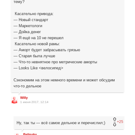
тему?
Касательно привода:
— Новый стандарт
— Маркетологи
— Дойка денег
— Я ещё на 10 не перешел
Касательно новой рамы:
— Аморт будет забрасывать грязью
— Старая была лучше
— Что-то невнятное про метрические аморты
— Looks Like <велосипед>
Сэкономим на этом немного времени и может обсудим
что-то дельное
Willy
1 июня 2017, 12:14
+25
Ну, так ты — всё самое дельное и перечислил;)
Belinsky