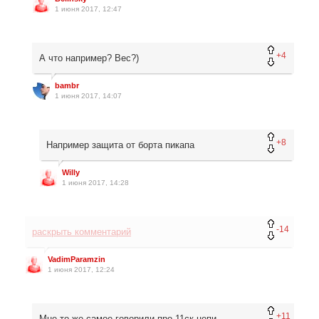
1 июня 2017, 12:47
+4
А что например? Вес?)
bambr
1 июня 2017, 14:07
+8
Например защита от борта пикапа
Willy
1 июня 2017, 14:28
-14
раскрыть комментарий
VadimParamzin
1 июня 2017, 12:24
+11
Мне то же самое говорили про 11ск цепи.