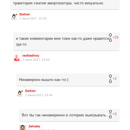
траектория сжатия амортизатора, чисто визуально.
Ewhen
1 июня 2017, 22:53
+25
и такие комментарии мне тоже как-то даже нравятся,
где-то
raskladnoy
1 июня 2017, 23:20
+2
Ненамерено вышло как–то:)
Ewhen
1 июня 2017, 23:34
+5
Вот бы так ненамеренно в лотерею выигрывать…
Jahtaka