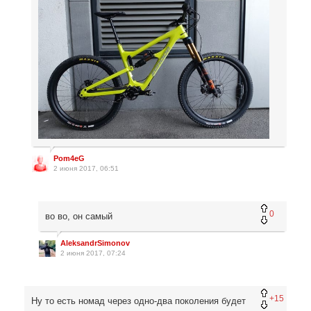
Pom4eG
2 июня 2017, 06:51
0
во во, он самый
AleksandrSimonov
2 июня 2017, 07:24
+15
Ну то есть номад через одно-два поколения будет