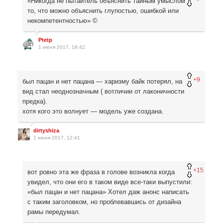
«Никогда не пытайтель объяснить тайным умыслом
то, что можно объяснить глупостью, ошибкой или
некомпетентностью» ©
Ptetp
1 июня 2017, 18:42
+9
был пацан и нет пацана — харизму байк потерял, на
вид стал неоднозначным ( вотличии от лаконичности
предка).
хотя кого это волнует — модель уже создана.
dirtyshiza
1 июня 2017, 12:41
+15
вот ровно эта же фраза в голове возникла когда
увидел, что они его в таком виде все-таки выпустили:
«был пацан и нет пацана» Хотел даж анонс написать
с таким заголовком, но проблевавшись от дизайна
рамы передумал.