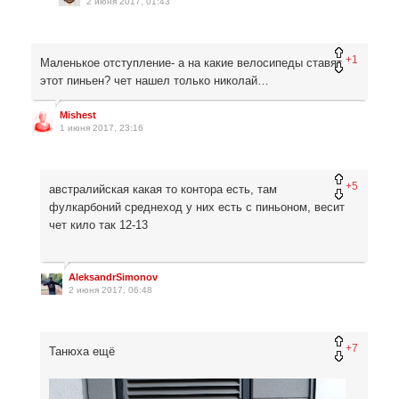
2 июня 2017, 01:43
+1
Маленькое отступление- а на какие велосипеды ставят
этот пиньен? чет нашел только николай…
Mishest
1 июня 2017, 23:16
+5
австралийская какая то контора есть, там
фулкарбоний среднеход у них есть с пиньоном, весит
чет кило так 12-13
AleksandrSimonov
2 июня 2017, 06:48
+7
Танюха ещё