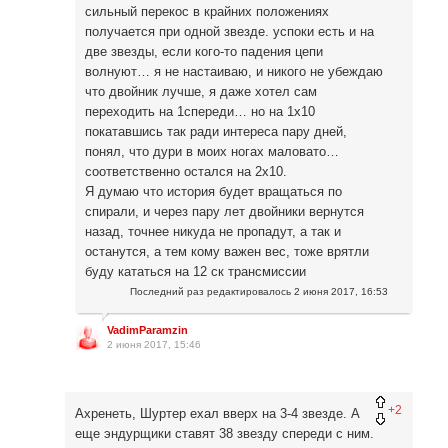
сильный перекос в крайних положениях
получается при одной звезде. успоки есть и на
две звезды, если кого-то падения цепи
волнуют… я не настаиваю, и никого не убеждаю
что двойник лучше, я даже хотел сам
переходить на 1спереди… но на 1x10
покатавшись так ради интереса пару дней,
понял, что дури в моих ногах маловато…
соответственно остался на 2x10.
Я думаю что история будет вращаться по
спирали, и через пару лет двойники вернутся
назад, точнее никуда не пропадут, а так и
останутся, а тем кому важен вес, тоже врятли
буду кататься на 12 ск трансмиссии
Последний раз редактировалось
2 июня 2017, 16:53
VadimParamzin
2 июня 2017, 15:46
+2
Ахренеть, Шуртер ехал вверх на 3-4 звезде. А
еще эндурщики ставят 38 звезду спереди с ним.