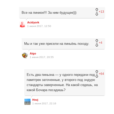
+13
Все на пинион!!! За ним будущее)))
Acidyork
1 июня 2017, 12:50
+4
Мы и так уже присели на пиньёнь походу.
Aigo
1 июня 2017, 20:55
+64
Есть два пиньона — у одного передачи под
памптрек заточенные, у второго под эндуро
стандарты заверченные. На какой сядешь, на
какой Бочара посадишь?
Hvvj
1 июня 2017, 22:16