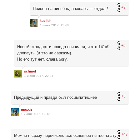
+3
Присел на пиньёнь, а косарь — отдал?
kuzlich
4 июня 2017, 11:48
+5
Новый стандарт и правда появился, и это 141х9
дропауты (и это не сарказм).
Но его тут нет, слава богу.
schmel
1 июня 2017, 22:07
+3
Предыдущий и правда был посимпатишнее
maxxis
1 июня 2017, 12:13
+47
Можно я сразу перечислю всё основное нытьё на эту