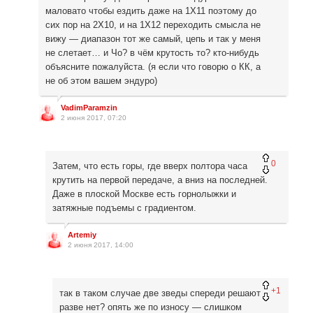
маловато чтобы ездить даже на 1Х11 поэтому до
сих пор на 2Х10, и на 1X12 переходить смысла не
вижу — диапазон тот же самый, цепь и так у меня
не слетает… и Чо? в чём крутость то? кто-нибудь
объясните пожалуйста. (я если что говорю о КК, а
не об этом вашем эндуро)
VadimParamzin
2 июня 2017, 07:20
0
Затем, что есть горы, где вверх полтора часа
крутить на первой передаче, а вниз на последней.
Даже в плоской Москве есть горнолыжки и
затяжные подъемы с градиентом.
Artemiy
2 июня 2017, 14:00
+1
так в таком случае две зведы спереди решают
разве нет? опять же по износу — слишком