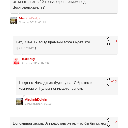
отличатся от в-10 только креплением под
флягодержатель?
VladimirDolgin
2 июня 2017, 03:18
+18
Нет, У в-10 к тому времени тоже будет это
крепление:)
Belinsky
2 июня 2017, 07:26
+12
Тогда на Номаде их будет два. И бритва в
комплекте. Ну, вы понимаете, зачем.
VladimirDolgin
2 июня 2017, 09:15
+12
Вспоминая зерод. А представляете, что бы было, если