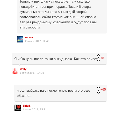
Только у них физуха похволяет, а у сколько
понадобится горящих пердака Таза и Бочара
суммарных что бы хотя бы каждый второй
пользователь сайта крутил как они — ой спорно.
Как раз рандомному юзернейму и будут полезны
эти скорости.
racerx
2 июня 2017, 16:45
+8
Я и 9ю цепь после гонки выкидываю. Как это влияет?
Willy
1 июня 2017, 14:35
+65
я вел выбрасываю после гонок, везти его еще
обратно.....
SiriuS
1 июня 2017, 15:31