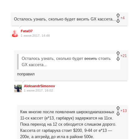
+4
Осталось узнать, сколько будет весить GX кассета…
Fatal37
1 июня 2017, 14:46
+21
Осталось узнать, сколько будет
весить
стоить
GX кассета…
поправил
AleksandrSimonov
1 июня 2017, 16:02
+13
Кмк многие после появления широкодиапазонных
11-ск кассет (e*13, гарбарук) задержатся на 11ск.
Пока переход на 12 ск обходится слишком дорого.
Кассета от гарбарука стоит $200, 9-44 от e*13 —
200е, а апгрейд до игла в районе 500е.