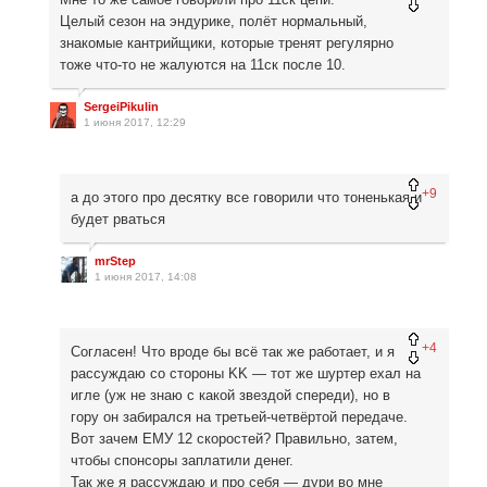
Целый сезон на эндурике, полёт нормальный,
знакомые кантрийщики, которые тренят регулярно
тоже что-то не жалуются на 11ск после 10.
SergeiPikulin
1 июня 2017, 12:29
+9
а до этого про десятку все говорили что тоненькая и
будет рваться
mrStep
1 июня 2017, 14:08
+4
Согласен! Что вроде бы всё так же работает, и я
рассуждаю со стороны KK — тот же шуртер ехал на
игле (уж не знаю с какой звездой спереди), но в
гору он забирался на третьей-четвёртой передаче.
Вот зачем ЕМУ 12 скоростей? Правильно, затем,
чтобы спонсоры заплатили денег.
Так же я рассуждаю и про себя — дури во мне