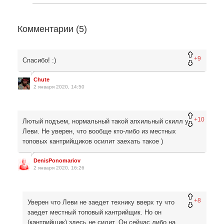
Комментарии (
5
)
+9
Спасибо! :)
Chute
2 января 2020, 14:50
+10
Лютый подъем, нормальный такой апхильный скилл у
Леви. Не уверен, что вообще кто-либо из местных
топовых кантрийщиков осилит заехать такое )
DenisPonomariov
2 января 2020, 16:26
+8
Уверен что Леви не заедет технику вверх ту что
заедет местный топовый кантрийщик. Но он
(кантрийщик) здесь не сидит. Он сейчас либо на