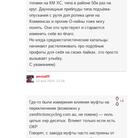
топами на КМ ХС, типа в районе 50и раз на
круг. Даунхищные приблуды типа подъёма-
опускания с руля доп.ролика цепи на
Комменсах и прочие О-чейны тоже могу
понять. Они это чувствуют и стараются
изменить себе во благо.
Но когда среднестатистические катальцы
начинают растележивать про подобные
профиты для себя на своих байках, это просто
вызывает улыбку.
С уважением)
amstafff
10 мая 2024, 22:28
+4
Где-то были измерения влияния муфты на
переключение (возможно у
zerofrictioncycling.com.au, не помню) — ноль
целых хер десятых. Влияет только если есть
ОКР.
Говорят, с завода муфты часто настроены от