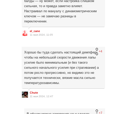
балды — ну может, если настройка слишком
сильная, то и правда заметно влияет.
Настраивал по мануалу с динамометрическим
ключом — не замечаю разницы в
переключении.
el_cane
11 мая 2024, 11:05
+4
Хорошо бы туда сделать настоящий демпфер,
чтобы на небольшой скорости движения лапы
усилие было минимальным (и без такого
сильного начального усилия при страгивании) а
потом росло прогрессивно, но видимо это не
получается технически, вязкие масла сильно
температурозависимы.
Chute
11 мая 2024, 12:47
+7
В общем можно заморочиться и сделать