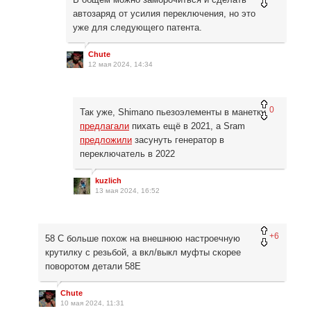
автозаряд от усилия переключения, но это
уже для следующего патента.
Chute
12 мая 2024, 14:34
0
Так уже, Shimano пьезоэлементы в манетку
предлагали
пихать ещё в 2021, а Sram
предложили
засунуть генератор в
переключатель в 2022
kuzlich
13 мая 2024, 16:52
+6
58 С больше похож на внешнюю настроечную
крутилку с резьбой, а вкл/выкл муфты скорее
поворотом детали 58Е
Chute
10 мая 2024, 11:31