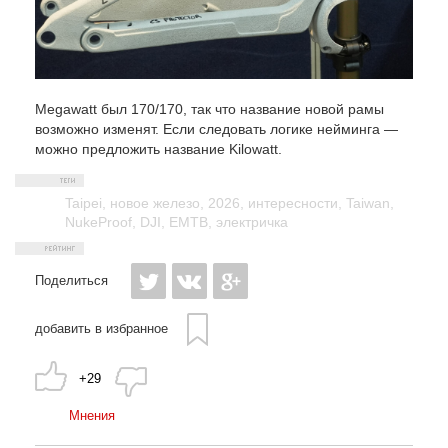
Megawatt был 170/170, так что название новой рамы
возможно изменят. Если следовать логике нейминга —
можно предложить название Kilowatt.
Taipei
,
новое железо
,
2026
,
интересности
,
Taiwan
,
NukeProof
,
DJI
,
EMTB
,
электричка
Поделиться
добавить в избранное
+29
Мнения