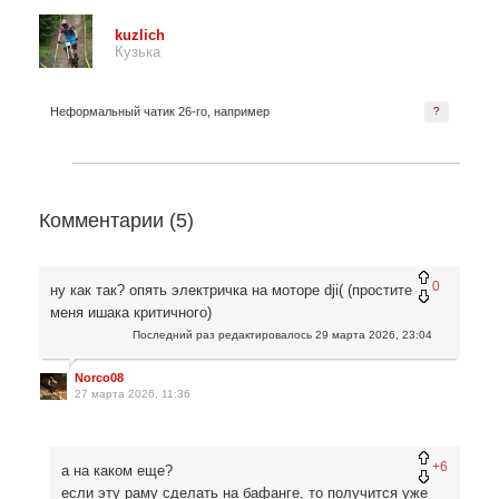
kuzlich
Кузька
Неформальный чатик 26-го, например
?
Комментарии (
5
)
0
ну как так? опять электричка на моторе dji( (простите
меня ишака критичного)
Последний раз редактировалось
29 марта 2026, 23:04
Norco08
27 марта 2026, 11:36
+6
а на каком еще?
если эту раму сделать на бафанге, то получится уже