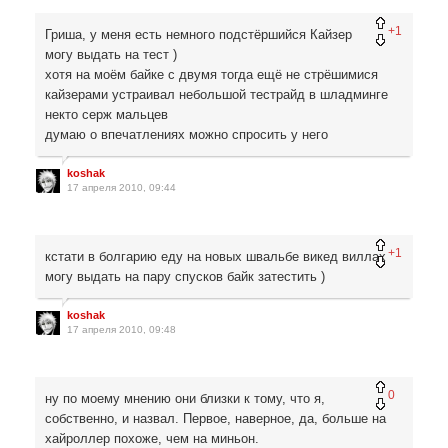
+1
Гриша, у меня есть немного подстёршийся Кайзер
могу выдать на тест )
хотя на моём байке с двумя тогда ещё не стрёшимися
кайзерами устраивал небольшой тестрайд в шладминге
некто серж мальцев
думаю о впечатлениях можно спросить у него
koshak
17 апреля 2010, 09:44
+1
кстати в болгарию еду на новых швальбе викед виллах
могу выдать на пару спусков байк затестить )
koshak
17 апреля 2010, 09:48
0
ну по моему мнению они близки к тому, что я,
собственно, и назвал. Первое, наверное, да, больше на
хайроллер похоже, чем на миньон.