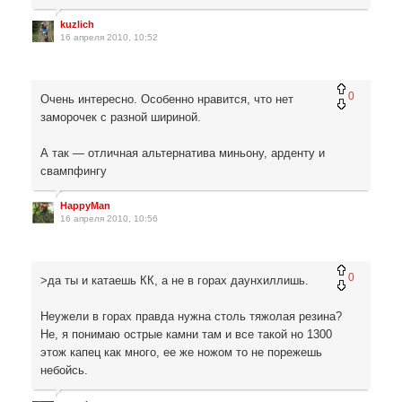
kuzlich
16 апреля 2010, 10:52
0
Очень интересно. Особенно нравится, что нет
заморочек с разной шириной.
А так — отличная альтернатива миньону, арденту и
свампфингу
HappyMan
16 апреля 2010, 10:56
0
>да ты и катаешь КК, а не в горах даунхиллишь.
Неужели в горах правда нужна столь тяжолая резина?
Не, я понимаю острые камни там и все такой но 1300
этож капец как много, ее же ножом то не порежешь
небойсь.