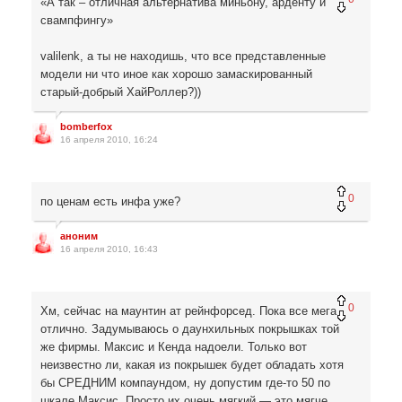
«А так – отличная альтернатива миньону, арденту и
свампфингу»
valilenk, а ты не находишь, что все представленные
модели ни что иное как хорошо замаскированный
старый-добрый ХайРоллер?))
bomberfox
16 апреля 2010, 16:24
0
по ценам есть инфа уже?
аноним
16 апреля 2010, 16:43
0
Хм, сейчас на маунтин ат рейнфорсед. Пока все мега
отлично. Задумываюсь о даунхильных покрышках той
же фирмы. Максис и Кенда надоели. Только вот
неизвестно ли, какая из покрышек будет обладать хотя
бы СРЕДНИМ компаундом, ну допустим где-то 50 по
шкале Максис. Просто их очень мягкий — это мягче