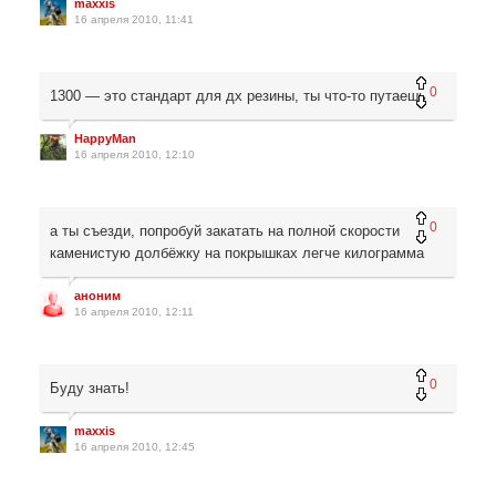
maxxis
16 апреля 2010, 11:41
0
1300 — это стандарт для дх резины, ты что-то путаешь
HappyMan
16 апреля 2010, 12:10
0
а ты съезди, попробуй закатать на полной скорости
каменистую долбёжку на покрышках легче килограмма
аноним
16 апреля 2010, 12:11
0
Буду знать!
maxxis
16 апреля 2010, 12:45