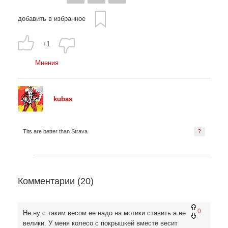
добавить в избранное
+1
Мнения
kubas
Tits are better than Strava
?
Комментарии (
20
)
0
Не ну с таким весом ее надо на мотики ставить а не
велики. У меня колесо с покрышкей вместе весит