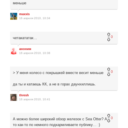
меньше
maxxis
16 апреля 2010, 10:34
0
четакататак…
аноним
16 апреля 2010, 10:38
0
> У меня колесо с покрышкей вместе весит меньше
да ты и катаешь КК, а не в горах даунхиллишь.
thresh
16 апреля 2010, 10:41
0
А можно более широкий обзор железок с Sea Otter? А
то как-то по немного подкармливаете публику… :)