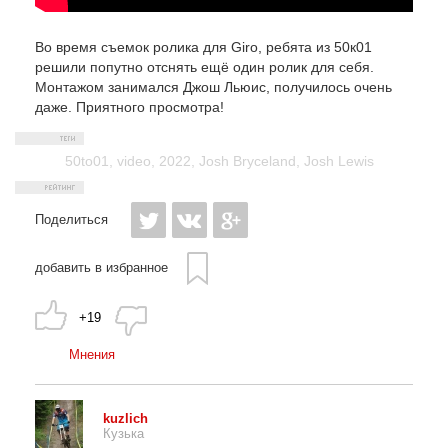
Во время съемок ролика для Giro, ребята из 50к01
решили попутно отснять ещё один ролик для себя.
Монтажом занимался Джош Льюис, получилось очень
даже. Приятного просмотра!
50to01
,
video
,
2022
,
Josh Bryceland
,
Josh Lewis
Поделиться
добавить в избранное
+19
Мнения
kuzlich
Кузька