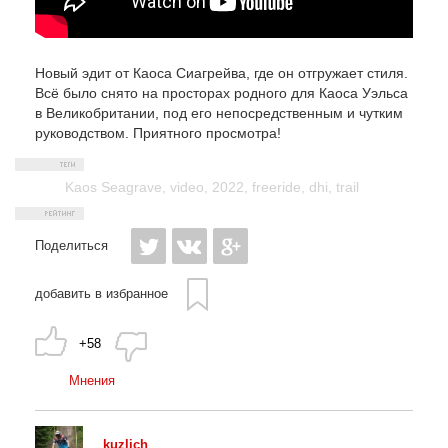
Новый эдит от Каоса Сиагрейва, где он отгружает стиля.
Всё было снято на просторах родного для Каоса Уэльса
в Великобритании, под его непосредственным и чутким
руководством. Приятного просмотра!
Kaos Seagrave
,
video
,
2022
,
freeride
,
dhi
,
trail
Поделиться
добавить в избранное
+58
Мнения
kuzlich