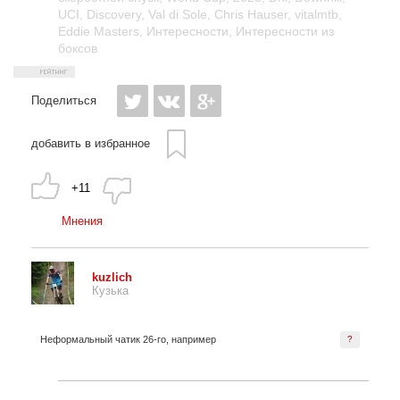
UCI
,
Discovery
,
Val di Sole
,
Chris Hauser
,
vitalmtb
,
Eddie Masters
,
Интересности
,
Интересности из
боксов
Поделиться
добавить в избранное
+11
Мнения
kuzlich
Кузька
Неформальный чатик 26-го, например
?