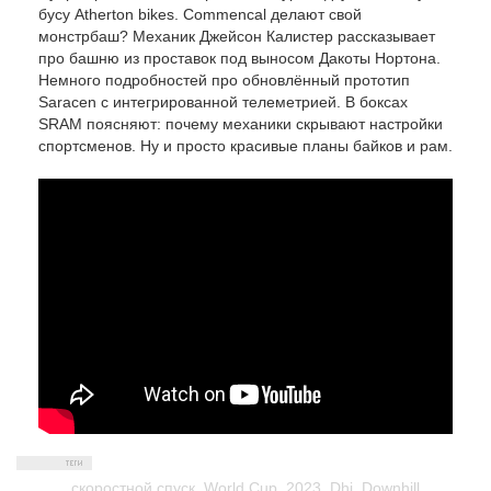
бусу Atherton bikes. Commencal делают свой
монстрбаш? Механик Джейсон Калистер рассказывает
про башню из проставок под выносом Дакоты Нортона.
Немного подробностей про обновлённый прототип
Saracen с интегрированной телеметрией. В боксах
SRAM поясняют: почему механики скрывают настройки
спортсменов. Ну и просто красивые планы байков и рам.
скоростной спуск
,
World Cup
,
2023
,
Dhi
,
Downhill
,