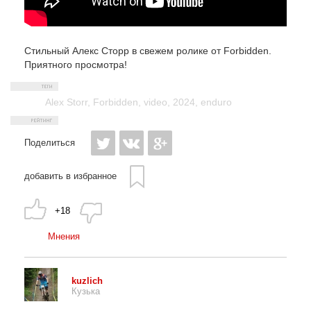
Стильный Алекс Сторр в свежем ролике от Forbidden.
Приятного просмотра!
Alex Storr
,
Forbidden
,
video
,
2024
,
enduro
Поделиться
добавить в избранное
+18
Мнения
kuzlich
Кузька