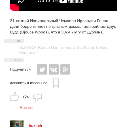
21-летний Национальный Чемпион Ирландии Ронан
Данн бодро гоняет по грязным домашним трейлам Джус
Вудс (Djouce Woods), что в 30км к югу от Дублина.
Vital RAW
,
Ronan Dunne
,
video
,
2024
,
dhi
,
Ireland
,
Mondraker
Поделиться
добавить в избранное
+24
Мнения
kuzlich