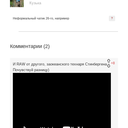
Кузька
Неформальный чатик 26-го, например
?
Комментарии (
2
)
+8
И RAW от другого, заокеанского технаря Стинбергена.
Почувствуй разницу)