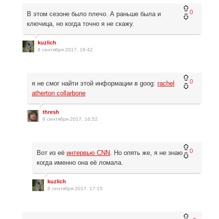
0
В этом сезоне было плечо. А раньше была и
ключица, но когда точно я не скажу.
kuzlich
8 сентября 2017, 16:42
0
я не смог найти этой информации в goog:
rachel
atherton collarbone
thresh
8 сентября 2017, 16:52
0
Вот из её
интервью CNN
. Но опять же, я не знаю
когда именно она её ломала.
kuzlich
8 сентября 2017, 17:15