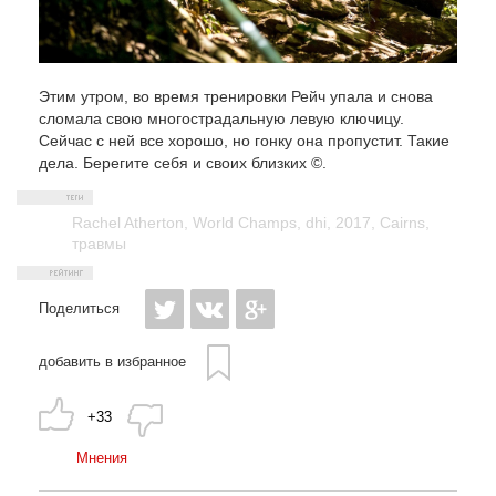
Этим утром, во время тренировки Рейч упала и снова
сломала свою многострадальную левую ключицу.
Сейчас с ней все хорошо, но гонку она пропустит. Такие
дела. Берегите себя и своих близких ©.
Rachel Atherton
,
World Champs
,
dhi
,
2017
,
Cairns
,
травмы
Поделиться
добавить в избранное
+33
Мнения