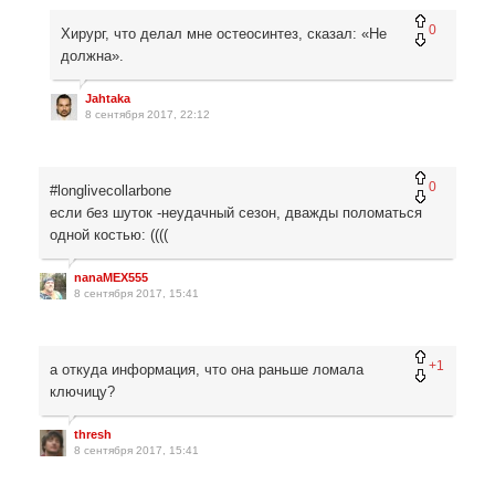
0
Хирург, что делал мне остеосинтез, сказал: «Не
должна».
Jahtaka
8 сентября 2017, 22:12
0
#longlivecollarbone
если без шуток -неудачный сезон, дважды поломаться
одной костью: ((((
nanaMEX555
8 сентября 2017, 15:41
+1
а откуда информация, что она раньше ломала
ключицу?
thresh
8 сентября 2017, 15:41