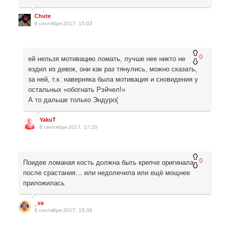
Chute
8 сентября 2017, 15:03
0
ей нельзя мотивацию ломать, лучше нее никто не
ездил из девок, они как раз тянулись, можно сказать,
за ней, т.к. наверняка была мотивация и сновидения у
остальных «обогнать Рэйчел!»
А то дальше только Эндуро(
YakuT
8 сентября 2017, 17:20
0
Поидее ломаная кость должна быть крепче оригинала
после срастания… или недолечила или ещё мощнее
приложилась
_va
8 сентября 2017, 15:39