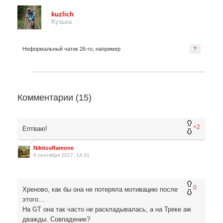
kuzlich
Кузька
Неформальный чатик 26-го, например
?
Комментарии (
15
)
+2
Ептваю!
NikitosRamone
8 сентября 2017, 14:31
0
Хреново, как бы она не потеряла мотивацию после
этого…
На GT она так часто не раскладывалась, а на Треке аж
дважды. Совпадение?