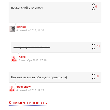
0
не женский это спорт
lorinser
8 сентября 2017, 16:34
+11
она уже давно с яйцами
YakuT
8 сентября 2017, 17:18
+8
Как она всем за обе щеки привозила(
creepshow
8 сентября 2017, 19:24
Комментировать