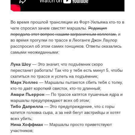
Во время прошлой трансляции из Форт-Уильяма кто-то в
чате спросил зачем свистят маршалы.
Редакция
передала этот вопрос нашим заграничным коллегам,
и
во время прогулки по трассе в Леоганге Джон Лаулор
расспросил об этом самих гонщиков. Ответы оказались
самыми неожиданными:
Лука Шоу
— Это значит, что подъёмник скоро
перестанет работать! Так что у тебя есть минут 5, чтобы
скатиться по трассе и успеть на подъёмник;
Марк Уоллес
— Маршалы пытаются сбить тебя с толку,
кто-то даёт короткий свисток, кто-то длинный;
Амари Пьеррон
— По трассе катятся пушечные ядра и
маршалы предупреждают всех об этом;
Тибо Дапрелла
— Это предупреждение, что с горы
катится головка сыра, а за ней бегут австрийцы и хотят
всех убить;
Нина Хоффман
— Маршалы просто приветствуют
участников;