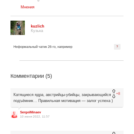
Мнения
kuzlich
Кузька
Неформальный чатик 26-го, например
?
Комментарии (
5
)
+8
Катящиеся ядра, австрийцы-убийцы, закрывающийся
подъёмник… Правильная мотивация — залог успеха )
SergeiMinaev
10 июня 2022, 11:57