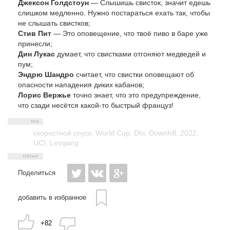
Джексон Голдстоун
— Слышишь свисток, значит едешь
слишком медленно. Нужно постараться ехать так, чтобы
не слышать свистков;
Стив Пит
— Это оповещение, что твоё пиво в баре уже
принесли;
Дин Лукас
думает, что свистками отгоняют медведей и
пум;
Эндрю Шандро
считает, что свистки оповещают об
опасности нападения диких кабанов;
Лорис Вержье
точно знает, что это предупреждение,
что сзади несётся какой-то быстрый француз!
скоростной спуск
,
World Cup
,
Dhi
,
Downhill
,
2022
,
UCI
,
Leogang
Поделиться
добавить в избранное
+82