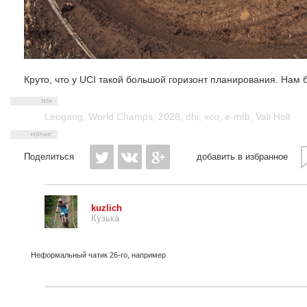
Круто, что у UCI такой большой горизонт планирования. Нам б
Leogang
,
World Champs
,
2028
,
dhi
,
xco
,
e-mtb
,
Vali Holl
Поделиться
добавить в избранное
kuzlich
Кузька
Неформальный чатик 26-го, например