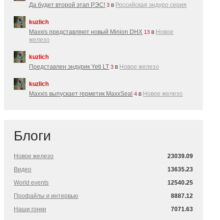
Да будет второй этап РЭС!
в
Российская эндуро серия
3
kuzlich
Maxxis представляют новый Minion DHX
в
Новое
13
железо
kuzlich
Представлен эндурик Yeti LT
в
Новое железо
3
kuzlich
Maxxis выпускает герметик MaxxSeal
в
Новое железо
4
Блоги
Новое железо
23039.09
Видео
13635.23
World events
12540.25
Профайлы и интервью
8887.12
Наши гонки
7071.63