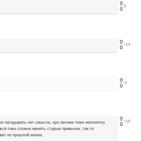
0
+14
-5
+16
ня загадывать нет смысла, про велики тоже непонятно
всё-таки сложно менять старые привычки, так-то
вет из прошлой жизни.