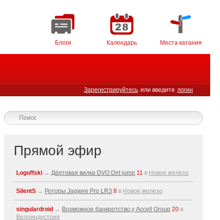
Блоги
Календарь
Места катания
Зарегистрируйтесь
или введите
логин
Прямой эфир
Logoffski
→
Дёртовая вилка DVO Dirt jump
11
в
Новое железо
SilentS
→
Роторы Jagwire Pro LR3
8
в
Новое железо
singulardroid
→
Возможное банкротство у Accell Group
20
в
Велоиндустрия