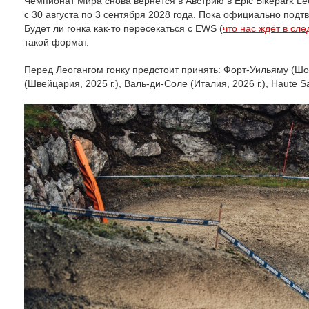
Чемпионат Мира снова вернётся в Австрию в Epic Bikepark 
с 30 августа по 3 сентября 2028 года. Пока официально под
Будет ли гонка как-то пересекаться с EWS (
что нас ждёт в сл
такой формат.
Перед Леогангом гонку предстоит принять: Форт-Уильяму (Шотла
(Швейцария, 2025 г.), Валь-ди-Соле (Италия, 2026 г.), Haute Sa