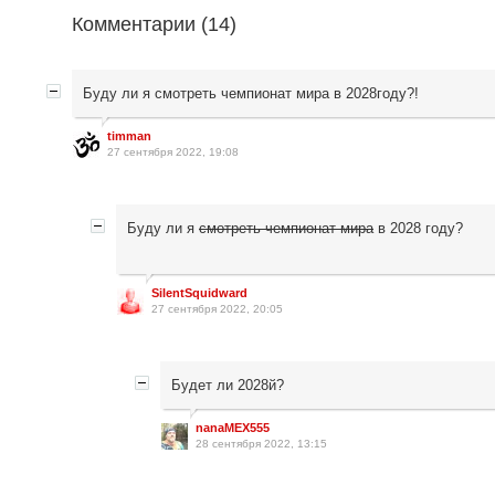
Комментарии (
14
)
Буду ли я смотреть чемпионат мира в 2028году?!
timman
27 сентября 2022, 19:08
Буду ли я
смотреть чемпионат мира
в 2028 году?
SilentSquidward
27 сентября 2022, 20:05
Будет ли 2028й?
nanaMEX555
28 сентября 2022, 13:15