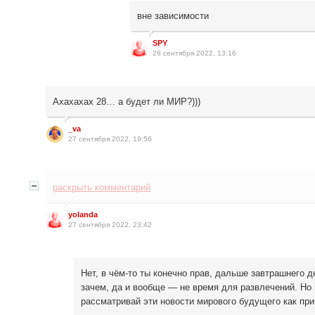
вне зависимости
SPY
28 сентября 2022, 13:16
Ахахахах 28… а будет ли МИР?)))
_va
27 сентября 2022, 19:56
раскрыть комментарий
yolanda
27 сентября 2022, 23:42
Нет, в чём-то ты конечно прав, дальше завтрашнего д
зачем, да и вообще — не время для развлечений. Но 
рассматривай эти новости мирового будущего как при