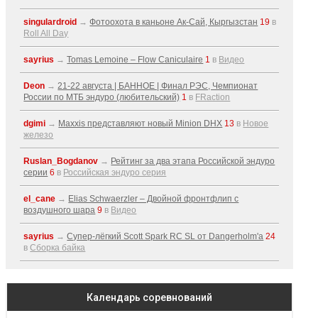
singulardroid
→
Фотоохота в каньоне Ак-Cай, Кыргызстан
19
в
Roll All Day
sayrius
→
Tomas Lemoine – Flow Caniculaire
1
в
Видео
Deon
→
21-22 августа | БАННОЕ | Финал РЭС, Чемпионат
России по МТБ эндуро (любительский)
1
в
FRaction
dgimi
→
Maxxis представляют новый Minion DHX
13
в
Новое
железо
Ruslan_Bogdanov
→
Рейтинг за два этапа Российской эндуро
серии
6
в
Российская эндуро серия
el_cane
→
Elias Schwaerzler – Двойной фронтфлип с
воздушного шара
9
в
Видео
sayrius
→
Супер-лёгкий Scott Spark RC SL от Dangerholm'a
24
в
Сборка байка