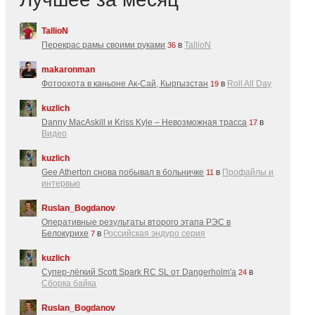
TallioN
Перекрас рамы своими руками
в
TallioN
36
makaronman
Фотоохота в каньоне Ак-Cай, Кыргызстан
в
Roll All Day
19
kuzlich
Danny MacAskill и Kriss Kyle – Невозможная трасса
в
17
Видео
kuzlich
Gee Atherton снова побывал в больничке
в
Профайлы и
11
интервью
Ruslan_Bogdanov
Оперативные результаты второго этапа РЭС в
Белокурихе
в
Российская эндуро серия
7
kuzlich
Супер-лёгкий Scott Spark RC SL от Dangerholm'a
в
24
Сборка байка
Ruslan_Bogdanov