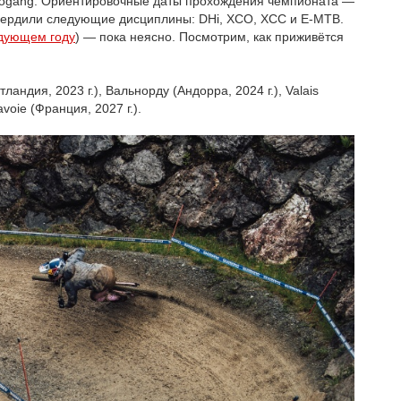
Leogang. Ориентировочные даты прохождения чемпионата —
твердили следующие дисциплины: DHi, XCO, XCC и E-MTB.
едующем году
) — пока неясно. Посмотрим, как приживётся
ндия, 2023 г.), Вальнорду (Андорра, 2024 г.), Valais
voie (Франция, 2027 г.).