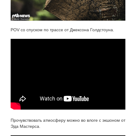
POV со спуском по трассе от Джексона Голдстоуна.
Прочувствовать атмосферу можно во влоге с экшоном от
Эда Мастерса.