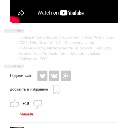
Прямые трансляции
,
скоростной спуск
,
World Cup
,
2025
,
Dhi
,
Downhill
,
UCI
,
Discovery
,
video
,
Интересности
,
Интересности из боксов
,
Les Gets
,
France
,
Fast As Fuck
,
Eddie Masters
,
Jackson
Goldstone
,
POV
Поделиться
добавить в избранное
+19
Мнения