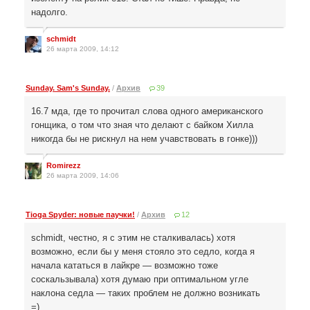
надолго.
schmidt
26 марта 2009, 14:12
Sunday. Sam's Sunday.
/
Архив
39
16.7 мда, где то прочитал слова одного американского
гонщика, о том что зная что делают с байком Хилла
никогда бы не рискнул на нем учавствовать в гонке)))
Romirezz
26 марта 2009, 14:06
Tioga Spyder: новые паучки!
/
Архив
12
schmidt, честно, я с этим не сталкивалась) хотя
возможно, если бы у меня стояло это седло, когда я
начала кататься в лайкре — возможно тоже
соскальзывала) хотя думаю при оптимальном угле
наклона седла — таких проблем не должно возникать
=)