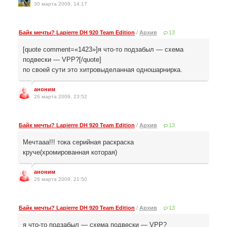
30 марта 2009, 14:17
Байк мечты? Lapierre DH 920 Team Edition
/
Архив
13
[quote comment=«1423»]я что-то подзабыл — схема
подвески — VPP?[/quote]
по своей сути это хитровыделанная одношарнирка.
аноним
26 марта 2009, 23:52
Байк мечты? Lapierre DH 920 Team Edition
/
Архив
13
Мечтааа!!! тока серийная раскраска
круче(хромированная которая)
аноним
26 марта 2009, 21:50
Байк мечты? Lapierre DH 920 Team Edition
/
Архив
13
я что-то подзабыл — схема подвески — VPP?