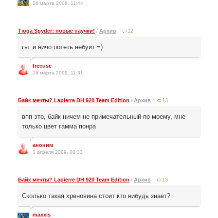
26 марта 2009, 11:44
Tioga Spyder: новые паучки!
/
Архив
12
гы. и ничо потеть небуит =)
freeuse
26 марта 2009, 11:31
Байк мечты? Lapierre DH 920 Team Edition
/
Архив
13
впп это, байк ничем не примечательный по моему, мне
только цвет гамма понра
аноним
3 апреля 2009, 00:33
Байк мечты? Lapierre DH 920 Team Edition
/
Архив
13
Сколько такая хреновина стоит кто нибудь знает?
maxxis