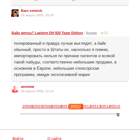
Bars-zerwick
26 марта 2009, 16:30
Байк мечты? Lapierre DH 920 Team Edition
/
Архив
13
полированный и правда лучше выглядит, а байк
обычный, просто в Штаты их, насколько я помню,
импортировать нельзя по причине патентов и всякой
такой лабуды, соответственно небольшие продажи, в
основном в Европе, небольшая спонсорская
программа, имидж эксклюзивной марки
аноним
26 марта 2009, 12:14
20506
20507
20508
20509
20510
20511
20512
20513
20514
20515
Войти
О сайте