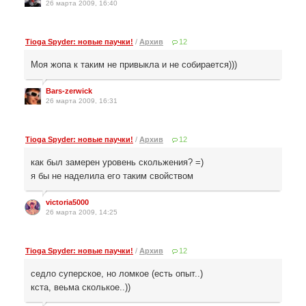
26 марта 2009, 16:40
Tioga Spyder: новые паучки!
/
Архив
12
Моя жопа к таким не привыкла и не собирается)))
Bars-zerwick
26 марта 2009, 16:31
Tioga Spyder: новые паучки!
/
Архив
12
как был замерен уровень скольжения? =)
я бы не наделила его таким свойством
victoria5000
26 марта 2009, 14:25
Tioga Spyder: новые паучки!
/
Архив
12
седло суперское, но ломкое (есть опыт..)
кста, веьма сколькое..))