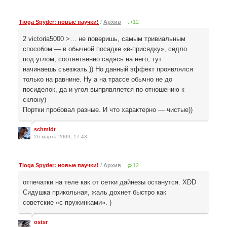
Tioga Spyder: новые паучки!
/
Архив
12
2 victoria5000 >… не поверишь, самым тривиальным
способом — в обычной посадке «в-присядку», седло
под углом, соответвенно садясь на него, тут
начинаешь съезжать.)) Но данный эффект проявлялся
только на равнине. Ну а на трассе обычно не до
посиделок, да и угол выпрявляется по отношению к
склону)
Портки пробовал разные. И что характерно — чистые))
schmidt
26 марта 2009, 17:43
Tioga Spyder: новые паучки!
/
Архив
12
отпечатки на теле как от сетки дайнезы останутся. XDD
Сидушка прикольная, жаль дохнет быстро как
советские «с пружинками». )
ostsr