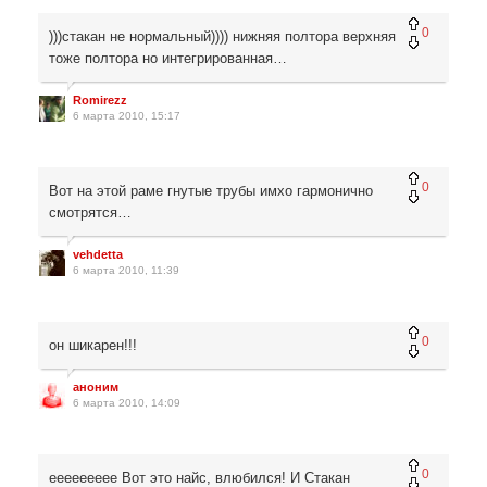
0
)))стакан не нормальный)))) нижняя полтора верхняя
тоже полтора но интегрированная…
Romirezz
6 марта 2010, 15:17
0
Вот на этой раме гнутые трубы имхо гармонично
смотрятся…
vehdetta
6 марта 2010, 11:39
0
он шикарен!!!
аноним
6 марта 2010, 14:09
0
eeeeeeeee Вот это найс, влюбился! И Стакан