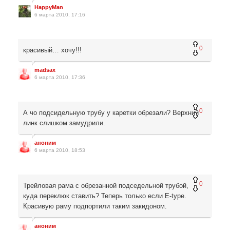
HappyMan
6 марта 2010, 17:16
0
красивый… хочу!!!
madsax
6 марта 2010, 17:36
0
А чо подсидельную трубу у каретки обрезали? Верхний
линк слишком замудрили.
аноним
6 марта 2010, 18:53
0
Трейловая рама с обрезанной подседельной трубой,
куда переклюк ставить? Теперь только если Е-type.
Красивую раму подпортили таким закидоном.
аноним