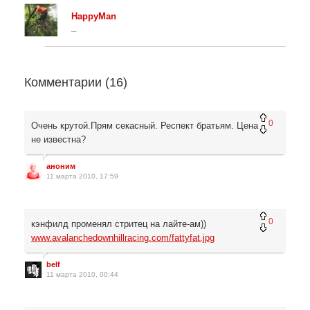
HappyMan
_
Комментарии (
16
)
0
Очень крутой.Прям секасный. Респект братьям. Цена
не известна?
аноним
11 марта 2010, 17:59
0
кэнфилд променял стритец на лайте-ам))
www.avalanchedownhillracing.com/fattyfat.jpg
belf
11 марта 2010, 00:44