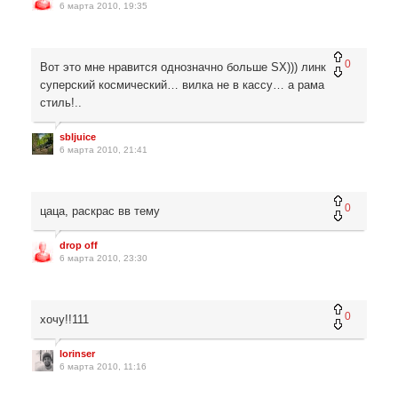
6 марта 2010, 19:35
0
Вот это мне нравится однозначно больше SX))) линк
суперский космический… вилка не в кассу… а рама
стиль!..
sbljuice
6 марта 2010, 21:41
0
цаца, раскрас вв тему
drop off
6 марта 2010, 23:30
0
хочу!!111
lorinser
6 марта 2010, 11:16