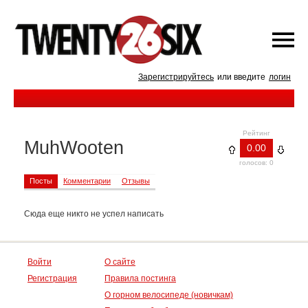
Зарегистрируйтесь
или введите
логин
Рейтинг
MuhWooten
0.00
голосов: 0
Посты
Комментарии
Отзывы
Сюда еще никто не успел написать
Войти
О сайте
Регистрация
Правила постинга
О горном велосипеде (новичкам)