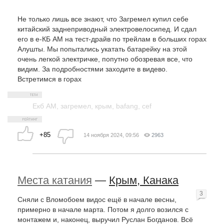
Не только лишь все знают, что Загремел купил себе
китайский заднеприводный электровелосипед. И сдал
его в е-КБ АМ на тест-драйв по трейлам в больших горах
Алушты. Мы попытались укатать батарейку на этой
очень легкой электричке, попутно обозревая все, что
видим. За подробностями заходите в видево.
Встретимся в горах
Екб АМ
,
загремел
,
крым
,
bafang
,
cef
+85
14 ноября 2024, 09:56
2963
Места катания
—
Крым, Канака
3
Сняли с Вломобоем видос ещё в начале весны,
примерно в начале марта. Потом я долго возился с
монтажем и, наконец, выручил Руслан Богданов. Всё