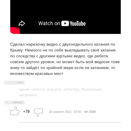
Сделал нарезочку видео с двухнедельного катания по
Крыму. Немного не по себе выкладывать своё катание
по соседству с другими куртыми видео, где ребята
совсем другого уровня, но может быть мой видосик тоже
кому-то зайдёт, по крайней мере если не катанием, то
множеством красивых мест
крым
,
canyon
,
алушта
,
айпетри
,
балаклава
,
загремел
+79
30 апреля 2021, 19:45
2598