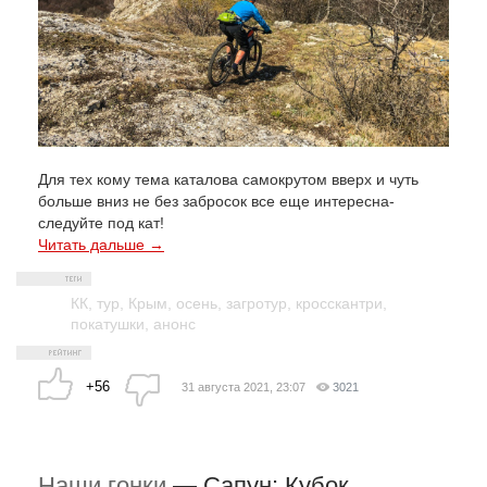
Для тех кому тема каталова самокрутом вверх и чуть
больше вниз не без забросок все еще интересна-
следуйте под кат!
Читать дальше →
КК
,
тур
,
Крым
,
осень
,
загротур
,
кросскантри
,
покатушки
,
анонс
+56
31 августа 2021, 23:07
3021
Наши гонки
—
Сапун: Кубок