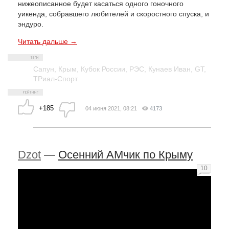
нижеописанное будет касаться одного гоночного
уикенда, собравшего любителей и скоростного спуска, и
эндуро.
Читать дальше →
Сапун
,
Крым
,
Кубок России
,
РЭС
,
Кунаев Иван
,
GT
,
ТРиал-Спорт
+185
04 июня 2021, 08:21
4173
Dzot
—
Осенний АМчик по Крыму
10