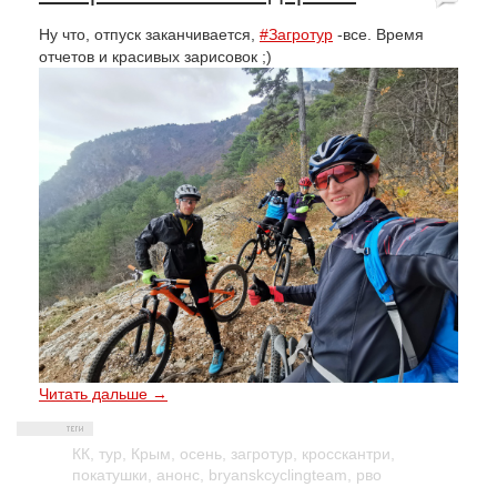
Ну что, отпуск заканчивается,
#Загротур
-все. Время
отчетов и красивых зарисовок ;)
Читать дальше →
КК
,
тур
,
Крым
,
осень
,
загротур
,
кросскантри
,
покатушки
,
анонс
,
bryanskcyclingteam
,
рво