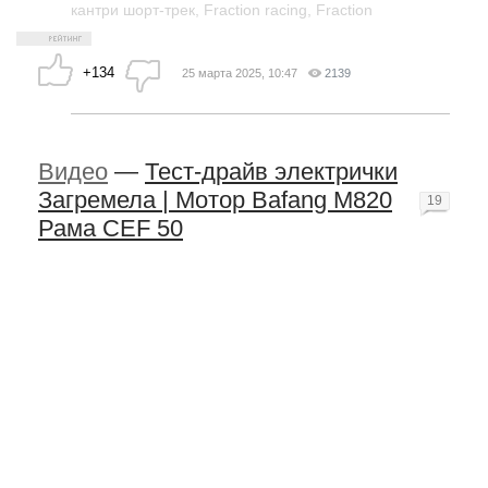
кантри шорт-трек
,
Fraction racing
,
Fraction
+134
25 марта 2025, 10:47
2139
Видео
—
Тест-драйв электрички
Загремела | Мотор Bafang M820
19
Рама CEF 50