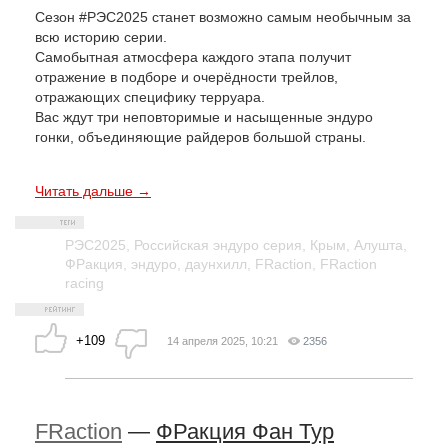
Сезон #РЭС2025 станет возможно самым необычным за
всю историю серии.
Самобытная атмосфера каждого этапа получит
отражение в подборе и очерёдности трейлов,
отражающих специфику терруара.
Вас ждут три неповторимые и насыщенные эндуро
гонки, объединяющие райдеров большой страны.
Читать дальше →
РЭС2025
,
Российская эндуро серия
,
Крым
,
Алушта
,
ФРакция
,
эндуро
,
даунхилл
,
FRaction
,
FRaction
racing
+109
14 апреля 2025, 10:21
2356
FRaction
—
ФРакция Фан Тур