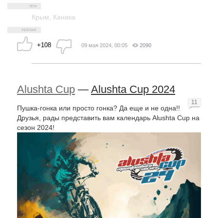
Крым
,
Канака
+108
09 мая 2024, 00:05
2090
Alushta Cup
—
Alushta Cup 2024
11
Пушка-гонка или просто гонка? Да еще и не одна!!
Друзья, рады представить вам календарь Alushta Cup на
сезон 2024!