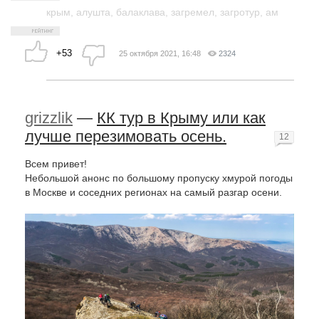
крым
,
алушта
,
балаклава
,
загремел
,
загротур
,
ам
+53
25 октября 2021, 16:48
2324
grizzlik
—
КК тур в Крыму или как
лучше перезимовать осень.
12
Всем привет!
Небольшой анонс по большому пропуску хмурой погоды
в Москве и соседних регионах на самый разгар осени.