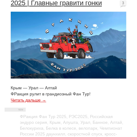
2025 | Главные гравити гонки
3
Крым — Урал — Алтай
ФРакция рулит в грандиозный Фан Тур!
Читать дальше →
ФРакция Фан Тур 2025
,
РЭС2025
,
Российская
эндуро серия
,
Крым
,
Алушта
,
Урал
,
Банное
,
Алтай
,
Белокуриха
,
Белка в колесе
,
велопарк
,
Чемпионат
России 2025 даунхилл
,
скоростной спуск
,
кросс-