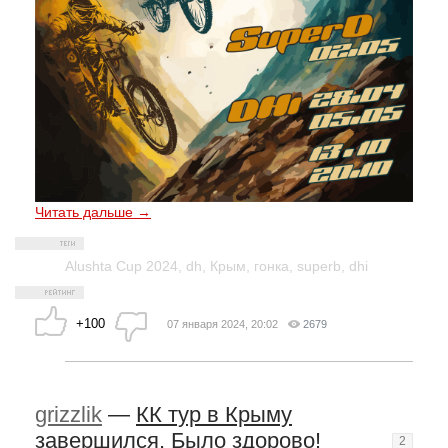
Читать дальше →
Alushta Cup 2024
,
dh
,
Крым
,
гонка
,
superb
,
dhi
+100
07 января 2024, 20:02
2679
grizzlik
—
КК тур в Крыму
завершился. Было здорово!
2