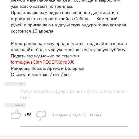
меккой маунтинбайка на юге России, дети выросли и
уже вовсю катают по трейлам.
Представляю вам видео посвященное десятилетию
строительства первого трейла Собера — Каменный
ручей и приглашаю на дружескую эндуро-гонку, которая
состоится 15 апреля.
Регистрация на гонку продолжается, подавайте заявки и
приезжайте болеть за участников в следующую субботу.
Подать заявку можно по ссылке >
forms.gle/sC8tNPEGEFXqYu3J8
Райдеры: Коваль Артем и Валерчик
Съемка и монтаж: Итин Илья
Трейл Каменный ручей 10 лет спустя
,
Собер трейл-
парк
+58
08 апреля 2023, 21:33
1671