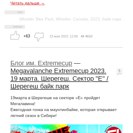
Читать дальше →
Whistler Bike Park
,
Whistler
,
Canada
,
2023
,
байк парк
+63
23 мая 2023, 12:06
4610
Блог им. Extremecup
—
Megavalanche Extremecup 2023.
5
19 марта. Шерегеш. Сектор "Е" /
Шерегеш байк парк
19марта в Шерегеше на секторе «Е» пройдет
Мегалавина!
Ежегодная гонка на маунтинбайке, которая открывает
летний сезон в Сибири!