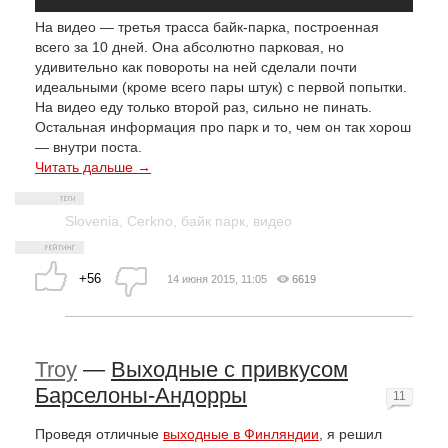
На видео — третья трасса байк-парка, построенная
всего за 10 дней. Она абсолютно парковая, но
удивительно как повороты на ней сделали почти
идеальными (кроме всего пары штук) с первой попытки.
На видео еду только второй раз, сильно не пинать.
Остальная информация про парк и то, чем он так хорош
— внутри поста.
Читать дальше →
Slovenia
,
Cerkno
,
байк парк
,
видео
+56
14 июня 2015, 11:05
6619
Troy
—
Выходные с привкусом
Барселоны-Андорры
11
Проведя отличные
выходные в Финляндии
, я решил