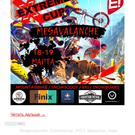
Читать дальше →
Megavalanche
,
Extremecup
,
2023
,
Шерегеш
,
байк