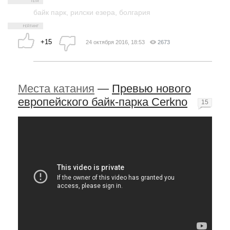
байк парк
,
рилски езера
,
болгария
+15
24 октября 2016, 18:53
2673
Места катания
—
Превью нового
европейского байк-парка Cerkno
15