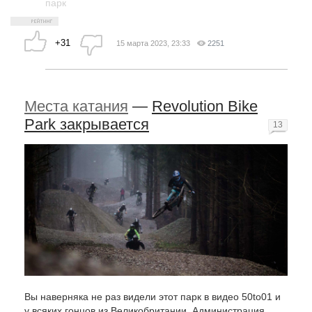
парк
+31
15 марта 2023, 23:33
2251
Места катания
—
Revolution Bike
Park закрывается
13
Вы наверняка не раз видели этот парк в видео 50to01 и
у всяких гонцов из Великобритании. Администрация