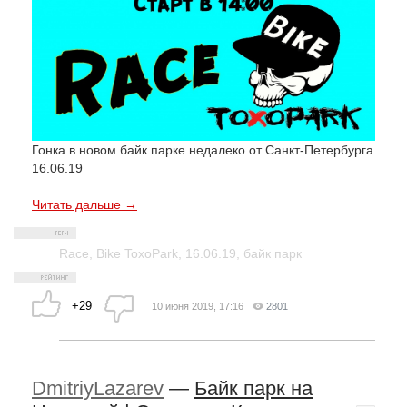
Гонка в новом байк парке недалеко от Санкт-Петербурга
16.06.19
Читать дальше →
Race
,
Bike ToxoPark
,
16.06.19
,
байк парк
+29
10 июня 2019, 17:16
2801
DmitriyLazarev
—
Байк парк на