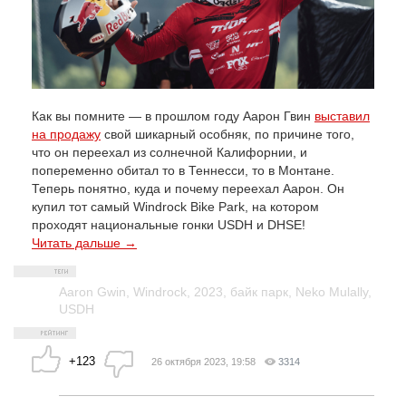
Как вы помните — в прошлом году Аарон Гвин
выставил
на продажу
свой шикарный особняк, по причине того,
что он переехал из солнечной Калифорнии, и
попеременно обитал то в Теннесси, то в Монтане.
Теперь понятно, куда и почему переехал Аарон. Он
купил тот самый Windrock Bike Park, на котором
проходят национальные гонки USDH и DHSE!
Читать дальше →
Aaron Gwin
,
Windrock
,
2023
,
байк парк
,
Neko Mulally
,
USDH
+123
26 октября 2023, 19:58
3314