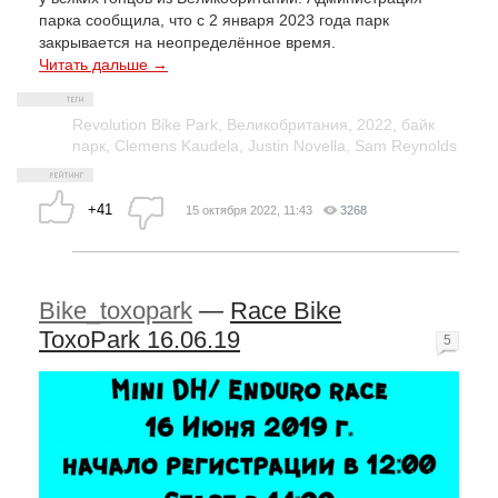
парка сообщила, что с 2 января 2023 года парк
закрывается на неопределённое время.
Читать дальше →
Revolution Bike Park
,
Великобритания
,
2022
,
байк
парк
,
Clemens Kaudela
,
Justin Novella
,
Sam Reynolds
+41
15 октября 2022, 11:43
3268
Bike_toxopark
—
Race Bike
ToxoPark 16.06.19
5