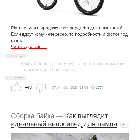
RM вернули в продажу свой хардтейл для памптрека!
Если вдруг кому интересно, то подробности и фотки под
катом.
Читать дальше →
Rocky Mountain
,
The Flow
,
новое железо
,
памптрек
,
велосипед для памптрека
+48
07 октября 2023, 13:06
2774
Сборка байка
—
Как выглядит
идеальный велосипед для пампа
41