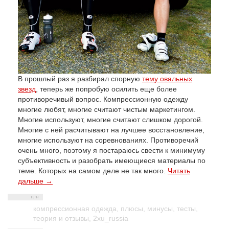
В прошлый раз я разбирал спорную
тему овальных
звезд
, теперь же попробую осилить еще более
противоречивый вопрос. Компрессионную одежду
многие любят, многие считают чистым маркетингом.
Многие используют, многие считают слишком дорогой.
Многие с ней расчитывают на лучшее восстановление,
многие используют на соревнованиях. Противоречий
очень много, поэтому я постараюсь свести к минимуму
субъективность и разобрать имеющиеся материалы по
теме. Которых на самом деле не так много.
Читать
дальше →
компрессионная одежда
,
плюсы
,
минусы
,
тесты
,
теория и отзывы
,
2xu_russia