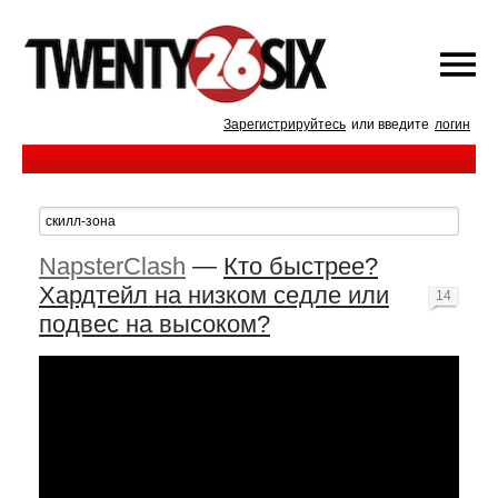
Зарегистрируйтесь
или введите
логин
NapsterClash
—
Кто быстрее?
Хардтейл на низком седле или
14
подвес на высоком?