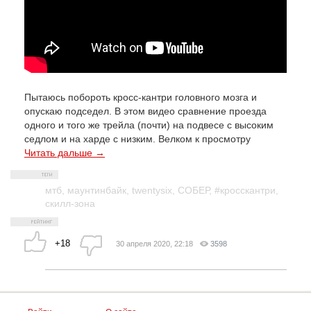
Пытаюсь побороть кросс-кантри головного мозга и
опускаю подседел. В этом видео сравнение проезда
одного и того же трейла (почти) на подвесе с высоким
седлом и на харде с низким. Велком к просмотру
Читать дальше →
мтб
,
маунтинбайк
,
twentysix
,
СОБЕР
,
#кросскантри
,
скилл-зона
+18
30 апреля 2020, 22:18
3598