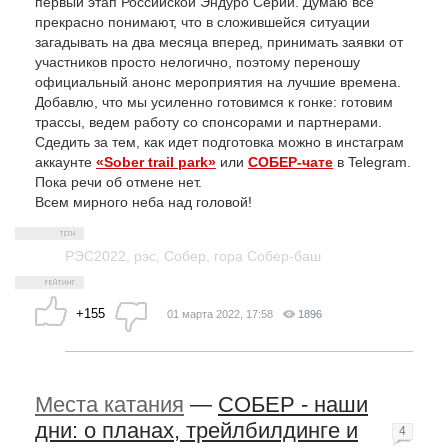
первый этап Российской Эндуро Серии. Думаю все
прекрасно понимают, что в сложившейся ситуации
загадывать на два месяца вперед, принимать заявки от
участников просто нелогично, поэтому переношу
официальный анонс мероприятия на лучшие времена.
Добавлю, что мы усиленно готовимся к гонке: готовим
трассы, ведем работу со спонсорами и партнерами.
Сдедить за тем, как идет подготовка можно в инстаграм
аккаунте
«Sober trail park»
или
СОБЕР-чате
в Telegram.
Пока речи об отмене нет.
Всем мирного неба над головой!
РЭС2022
,
рэс
,
Собер
,
гора Собер-баш
+155
01 марта 2022, 17:58
1896
Места катания
—
СОБЕР - наши
дни: о планах, трейлбилдинге и
4