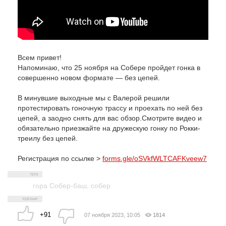
Всем привет!
Напоминаю, что 25 ноября на Собере пройдет гонка в
совершенно новом формате — без цепей.
В минувшие выходные мы с Валерой решили
протестировать гоночную трассу и проехать по ней без
цепей, а заодно снять для вас обзор.Смотрите видео и
обязательно приезжайте на дружескую гонку по Рокки-
треилу без цепей.
Регистрация по ссылке >
forms.gle/oSVkfWLTCAFKveew7
гора Собер-баш
,
собер
+91
07 ноября 2023, 10:05
1814