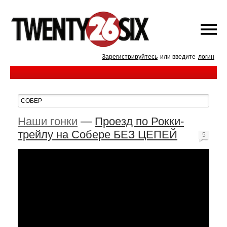
Зарегистрируйтесь
или введите
логин
Наши гонки
—
Проезд по Рокки-
трейлу на Собере БЕЗ ЦЕПЕЙ
5